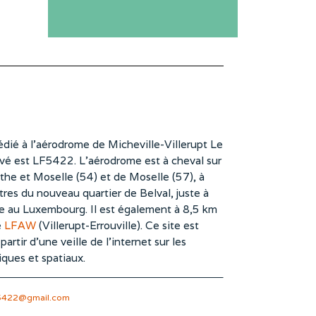
dié à l’aérodrome de Micheville-Villerupt Le
vé est LF5422. L’aérodrome est à cheval sur
he et Moselle (54) et de Moselle (57), à
es du nouveau quartier de Belval, juste à
te au Luxembourg. Il est également à 8,5 km
e
LFAW
(Villerupt-Errouville). Ce site est
rtir d’une veille de l’internet sur les
iques et spatiaux.
5422@gmail.com