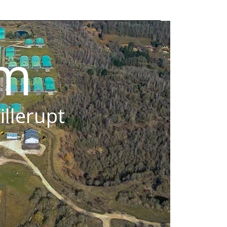
om
illerupt