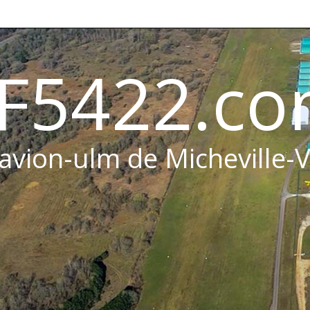
F5422.c
 avion-ulm de Micheville-V