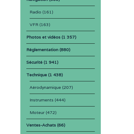
Radio
(161)
VFR
(163)
Photos et vidéos
(1 357)
Réglementation
(880)
Sécurité
(1 941)
Technique
(1 438)
Aérodynamique
(207)
Instruments
(444)
Moteur
(472)
Ventes-Achats
(66)