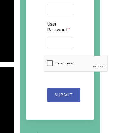
User
Password
*
SUBMIT