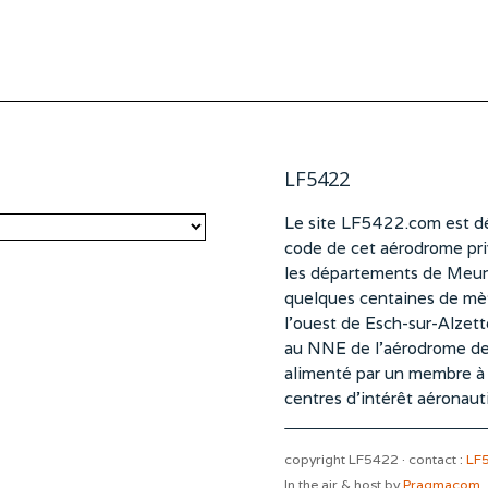
LF5422
Le site LF5422.com est dé
code de cet aérodrome pri
les départements de Meurt
quelques centaines de mètr
l’ouest de Esch-sur-Alzet
au NNE de l’aérodrome d
alimenté par un membre à pa
centres d’intérêt aéronaut
copyright LF5422 · contact :
LF
In the air & host by
Pragmacom