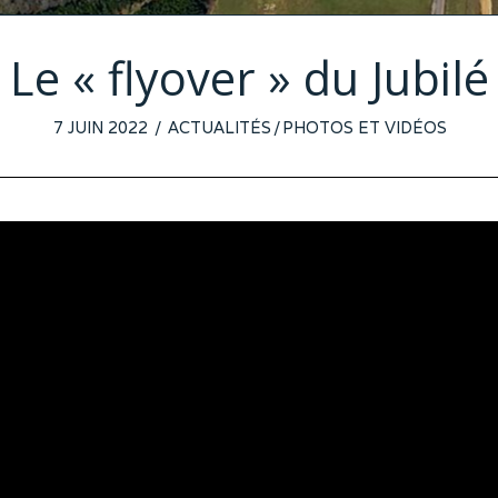
Le « flyover » du Jubilé
POSTED
7 JUIN 2022
5
ACTUALITÉS
/
PHOTOS ET VIDÉOS
ON
JUIN
2022