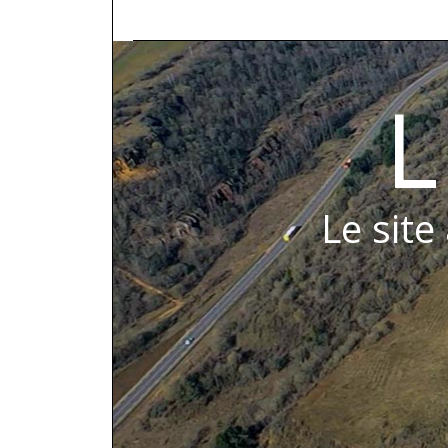
L
Le site