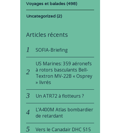
Voyages et balades
(498)
Uncategorized
(2)
Articles récents
SOFIA-Briefing
US Marines: 359 aéronefs
à rotors basculants Bell-
Textron MV-22B « Osprey
» livrés
Un ATR72 à flotteurs ?
L’A400M Atlas bombardier
de retardant
Vers le Canadair DHC 515