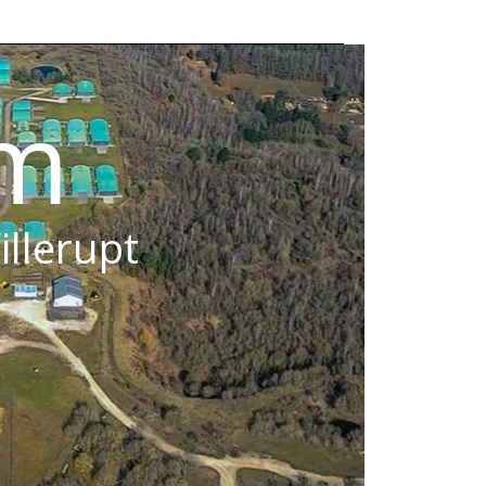
om
illerupt