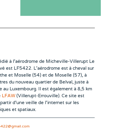
dié à l’aérodrome de Micheville-Villerupt Le
vé est LF5422. L’aérodrome est à cheval sur
he et Moselle (54) et de Moselle (57), à
es du nouveau quartier de Belval, juste à
te au Luxembourg. Il est également à 8,5 km
e
LFAW
(Villerupt-Errouville). Ce site est
rtir d’une veille de l’internet sur les
iques et spatiaux.
5422@gmail.com