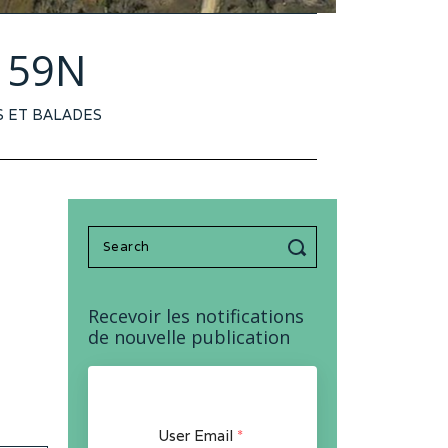
u 59N
 ET BALADES
Search
for:
Recevoir les notifications
de nouvelle publication
User Email
*