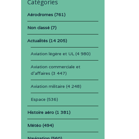
Catégories
Aérodromes
(761)
Non classé
(7)
Actualités
(14 205)
Aviation légère et UL
(4 980)
Aviation commerciale et
d'affaires
(3 447)
Aviation militaire
(4 248)
Espace
(536)
Histoire aéro
(1 381)
Météo
(494)
Navigation
(560)