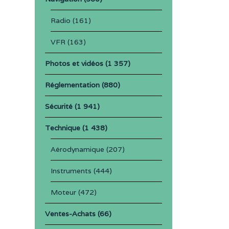
Radio
(161)
VFR
(163)
Photos et vidéos
(1 357)
Réglementation
(880)
Sécurité
(1 941)
Technique
(1 438)
Aérodynamique
(207)
Instruments
(444)
Moteur
(472)
Ventes-Achats
(66)