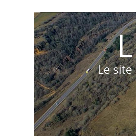
L
Le site