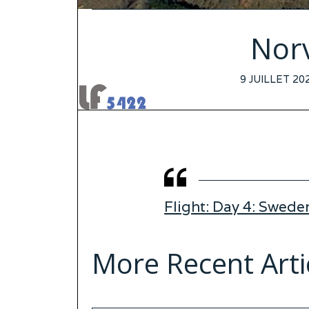
Nor
POSTED
9 JUILLET 20
ON
Flight: Day 4: Swed
More Recent Arti