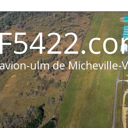
F5422.c
 avion-ulm de Micheville-V