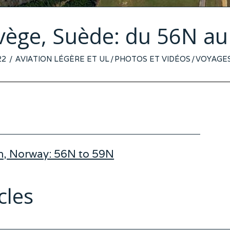
vège, Suède: du 56N a
22
7
AVIATION LÉGÈRE ET UL
/
PHOTOS ET VIDÉOS
/
VOYAGES
JUILLET
2022
en, Norway: 56N to 59N
cles