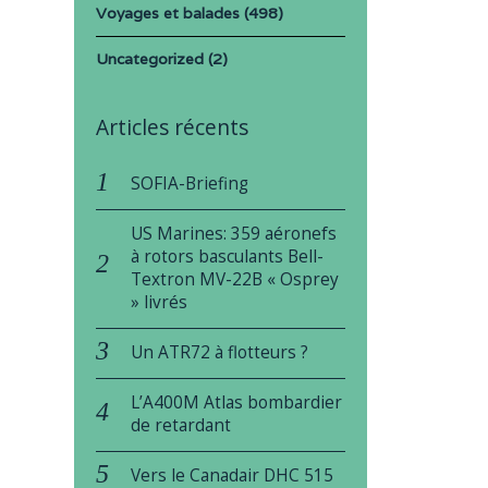
Voyages et balades
(498)
Uncategorized
(2)
Articles récents
SOFIA-Briefing
US Marines: 359 aéronefs
à rotors basculants Bell-
Textron MV-22B « Osprey
» livrés
Un ATR72 à flotteurs ?
L’A400M Atlas bombardier
de retardant
Vers le Canadair DHC 515