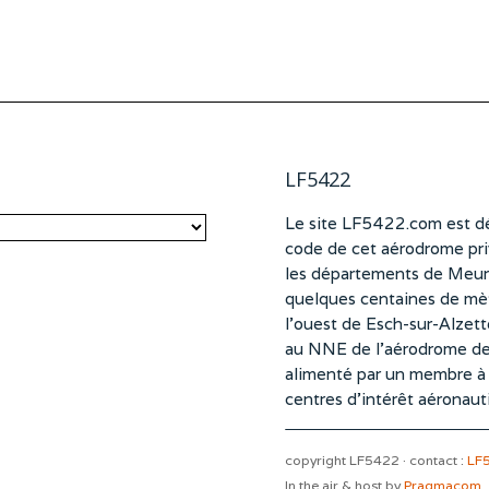
LF5422
Le site LF5422.com est dé
code de cet aérodrome pri
les départements de Meurt
quelques centaines de mètr
l’ouest de Esch-sur-Alzet
au NNE de l’aérodrome d
alimenté par un membre à pa
centres d’intérêt aéronaut
copyright LF5422 · contact :
LF
In the air & host by
Pragmacom