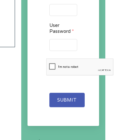
User
Password
*
SUBMIT