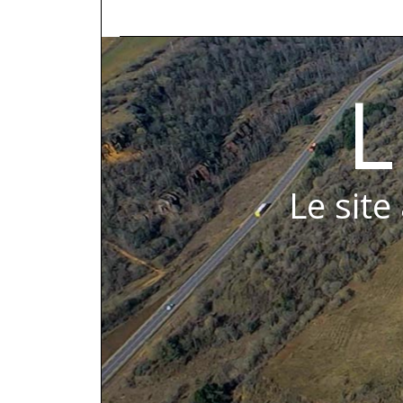
L
Le site