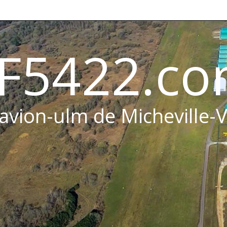
F5422.c
 avion-ulm de Micheville-V