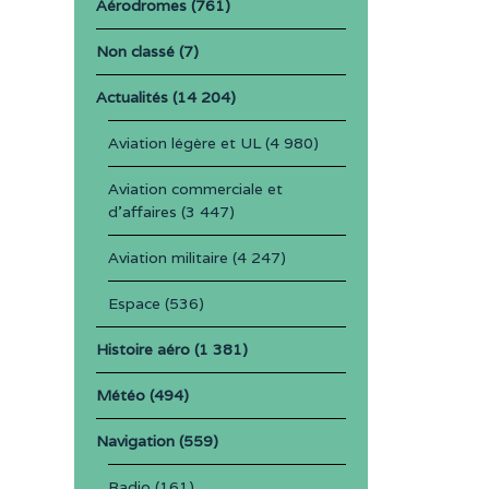
Aérodromes
(761)
Non classé
(7)
Actualités
(14 204)
Aviation légère et UL
(4 980)
Aviation commerciale et
d'affaires
(3 447)
Aviation militaire
(4 247)
Espace
(536)
Histoire aéro
(1 381)
Météo
(494)
Navigation
(559)
Radio
(161)