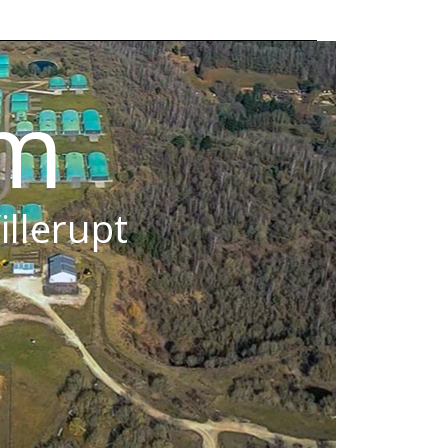
om
illerupt