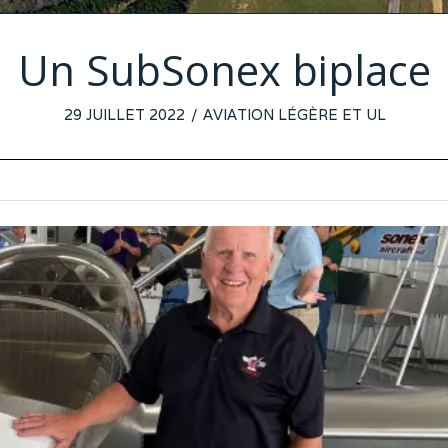
Un SubSonex biplace
POSTED
29 JUILLET 2022
26
AVIATION LÉGÈRE ET UL
ON
JUILLET
2022