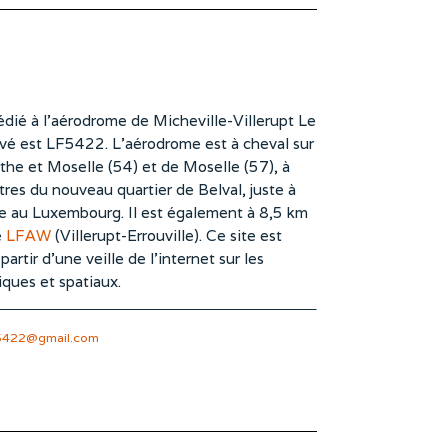
dié à l’aérodrome de Micheville-Villerupt Le
vé est LF5422. L’aérodrome est à cheval sur
he et Moselle (54) et de Moselle (57), à
es du nouveau quartier de Belval, juste à
te au Luxembourg. Il est également à 8,5 km
e
LFAW
(Villerupt-Errouville). Ce site est
rtir d’une veille de l’internet sur les
iques et spatiaux.
5422@gmail.com