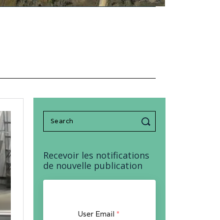
Search
for:
Recevoir les notifications
de nouvelle publication
User Email
*