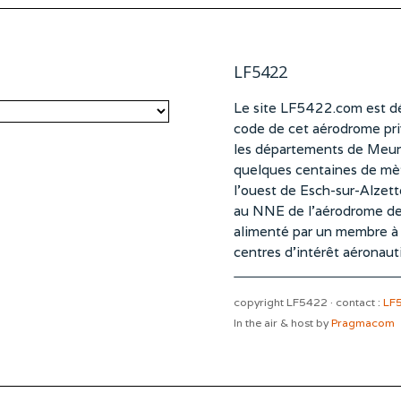
LF5422
Le site LF5422.com est dé
code de cet aérodrome pri
les départements de Meurt
quelques centaines de mètr
l’ouest de Esch-sur-Alzet
au NNE de l’aérodrome d
alimenté par un membre à pa
centres d’intérêt aéronaut
copyright LF5422 · contact :
LF
In the air & host by
Pragmacom