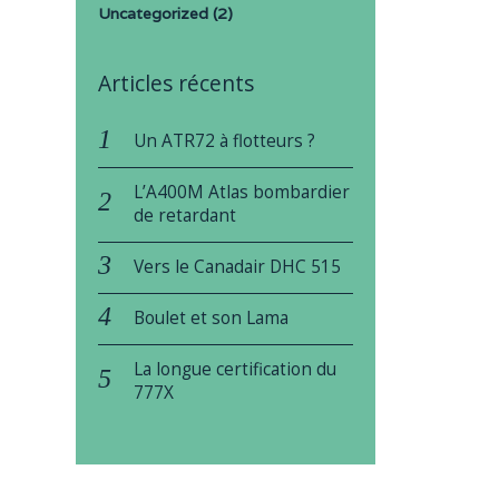
Uncategorized
(2)
Articles récents
Un ATR72 à flotteurs ?
L’A400M Atlas bombardier
de retardant
Vers le Canadair DHC 515
Boulet et son Lama
La longue certification du
777X