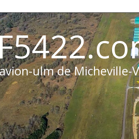
F5422.c
 avion-ulm de Micheville-V