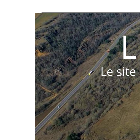
L
Le site