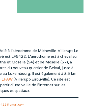
dié à l’aérodrome de Micheville-Villerupt Le
vé est LF5422. L’aérodrome est à cheval sur
he et Moselle (54) et de Moselle (57), à
es du nouveau quartier de Belval, juste à
te au Luxembourg. Il est également à 8,5 km
e
LFAW
(Villerupt-Errouville). Ce site est
rtir d’une veille de l’internet sur les
iques et spatiaux.
5422@gmail.com