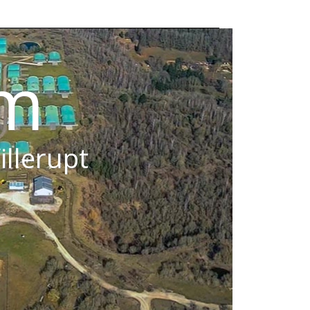
om
illerupt