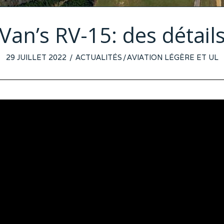
Van’s RV-15: des détail
POSTED
29 JUILLET 2022
26
ACTUALITÉS
/
AVIATION LÉGÈRE ET UL
ON
JUILLET
2022