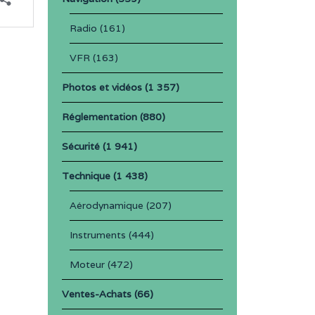
Radio
(161)
VFR
(163)
Photos et vidéos
(1 357)
Réglementation
(880)
Sécurité
(1 941)
Technique
(1 438)
Aérodynamique
(207)
Instruments
(444)
Moteur
(472)
Ventes-Achats
(66)