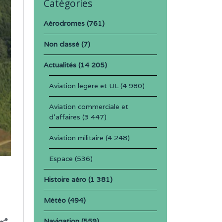
Catégories
Aérodromes
(761)
Non classé
(7)
Actualités
(14 205)
Aviation légère et UL
(4 980)
Aviation commerciale et
d'affaires
(3 447)
Aviation militaire
(4 248)
Espace
(536)
Histoire aéro
(1 381)
Météo
(494)
Navigation
(559)