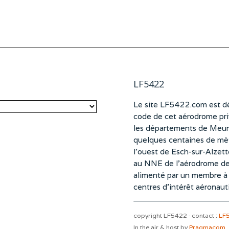
LF5422
Le site LF5422.com est dé
code de cet aérodrome pri
les départements de Meurt
quelques centaines de mètr
l’ouest de Esch-sur-Alzet
au NNE de l’aérodrome d
alimenté par un membre à pa
centres d’intérêt aéronaut
copyright LF5422 · contact :
LF
In the air & host by
Pragmacom