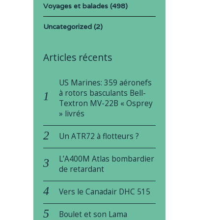
Voyages et balades
(498)
Uncategorized
(2)
Articles récents
US Marines: 359 aéronefs
à rotors basculants Bell-
Textron MV-22B « Osprey
» livrés
Un ATR72 à flotteurs ?
L’A400M Atlas bombardier
de retardant
Vers le Canadair DHC 515
Boulet et son Lama