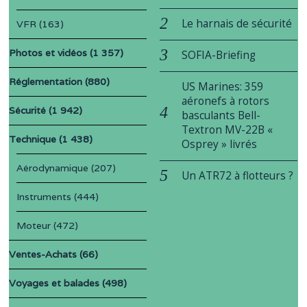
Le harnais de sécurité
VFR
(163)
Photos et vidéos
(1 357)
SOFIA-Briefing
Réglementation
(880)
US Marines: 359
aéronefs à rotors
Sécurité
(1 942)
basculants Bell-
Textron MV-22B «
Technique
(1 438)
Osprey » livrés
Aérodynamique
(207)
Un ATR72 à flotteurs ?
Instruments
(444)
Moteur
(472)
Ventes-Achats
(66)
Voyages et balades
(498)