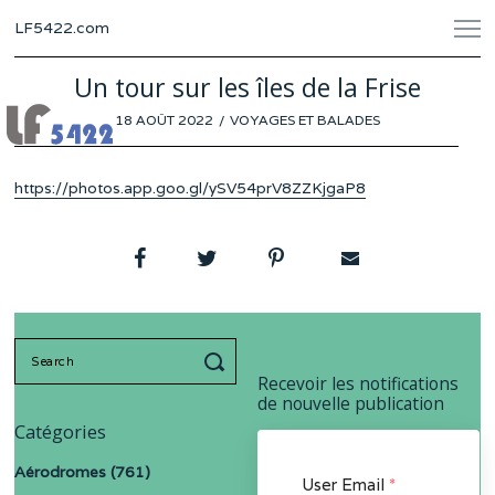
LF5422.com
Un tour sur les îles de la Frise
POSTED
18 AOÛT 2022
15
VOYAGES ET BALADES
ON
AOÛT
2022
https://photos.app.goo.gl/ySV54prV8ZZKjgaP8
Search
for:
Recevoir les notifications
de nouvelle publication
Catégories
Aérodromes
(761)
User Email
*