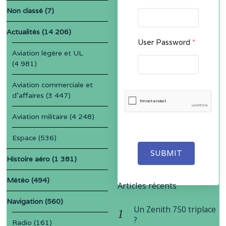
Non classé
(7)
Actualités
(14 206)
User Password
*
Aviation légère et UL
(4 981)
Aviation commerciale et
d'affaires
(3 447)
Aviation militaire
(4 248)
Espace
(536)
SUBMIT
Histoire aéro
(1 381)
Météo
(494)
Articles récents
Navigation
(560)
Un Zenith 750 triplace
?
Radio
(161)