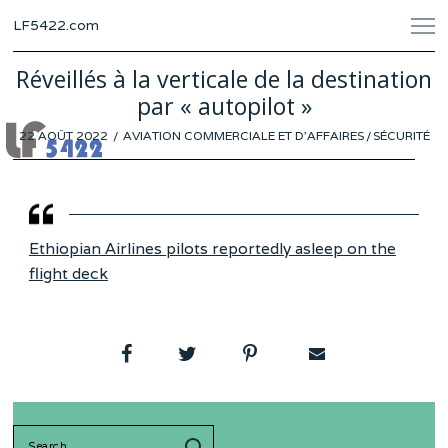
LF5422.com
Réveillés à la verticale de la destination
par « autopilot »
POSTED
22 AOÛT 2022
20
AVIATION COMMERCIALE ET D'AFFAIRES
/
SÉCURITÉ
ON
AOÛT
2022
Ethiopian Airlines pilots reportedly asleep on the
flight deck
Search