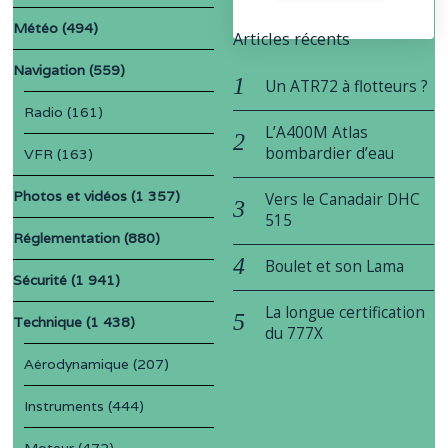
Météo
(494)
Articles récents
Navigation
(559)
Un ATR72 à flotteurs ?
Radio
(161)
L’A400M Atlas
bombardier d’eau
VFR
(163)
Photos et vidéos
(1 357)
Vers le Canadair DHC
515
Réglementation
(880)
Boulet et son Lama
Sécurité
(1 941)
La longue certification
Technique
(1 438)
du 777X
Aérodynamique
(207)
Instruments
(444)