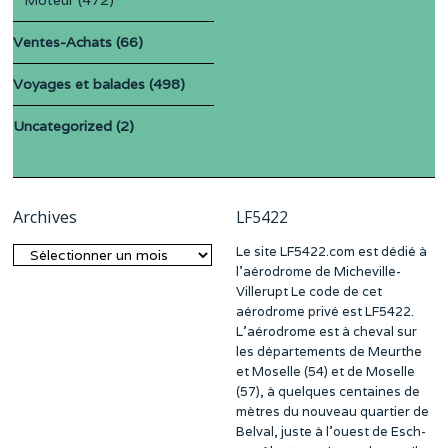
Moteur
(472)
Ventes-Achats
(66)
Voyages et balades
(498)
Uncategorized
(2)
Archives
LF5422
Le site LF5422.com est dédié à
Archives
l’aérodrome de Micheville-
Villerupt Le code de cet
aérodrome privé est LF5422.
L’aérodrome est à cheval sur
les départements de Meurthe
et Moselle (54) et de Moselle
(57), à quelques centaines de
mètres du nouveau quartier de
Belval, juste à l’ouest de Esch-