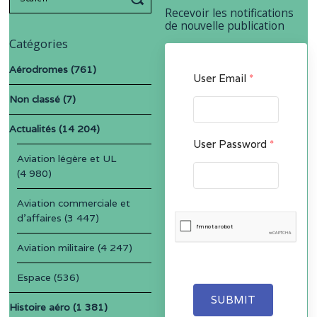
for:
Recevoir les notifications
de nouvelle publication
Catégories
Aérodromes
(761)
User Email
*
Non classé
(7)
Actualités
(14 204)
User Password
*
Aviation légère et UL
(4 980)
Aviation commerciale et
d'affaires
(3 447)
Aviation militaire
(4 247)
Espace
(536)
SUBMIT
Histoire aéro
(1 381)