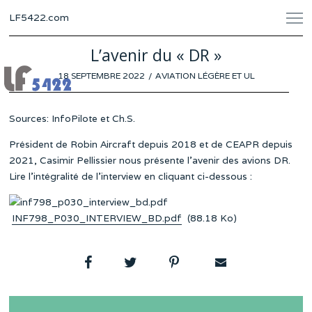
LF5422.com
L’avenir du « DR »
POSTED
18 SEPTEMBRE 2022
6
AVIATION LÉGÈRE ET UL
ON
SEPTEMBRE
2022
Sources: InfoPilote et Ch.S.
Président de Robin Aircraft depuis 2018 et de CEAPR depuis
2021, Casimir Pellissier nous présente l’avenir des avions DR.
Lire l’intégralité de l’interview en cliquant ci-dessous :
INF798_P030_INTERVIEW_BD.pdf
(88.18 Ko)