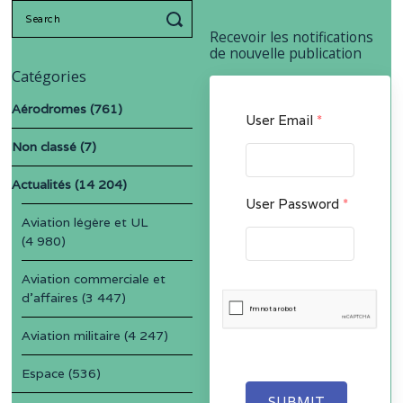
Search
for:
Recevoir les notifications
de nouvelle publication
Catégories
Aérodromes
(761)
User Email
*
Non classé
(7)
Actualités
(14 204)
User Password
*
Aviation légère et UL
(4 980)
Aviation commerciale et
d'affaires
(3 447)
Aviation militaire
(4 247)
Espace
(536)
SUBMIT