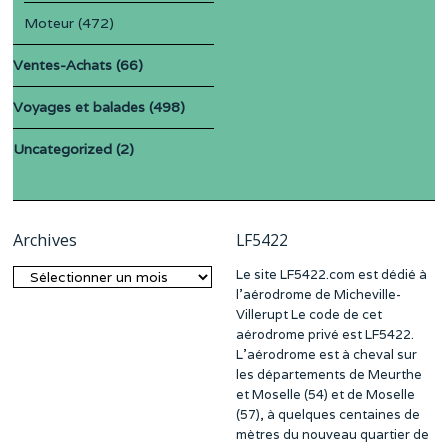
Moteur
(472)
Ventes-Achats
(66)
Voyages et balades
(498)
Uncategorized
(2)
Archives
LF5422
Le site LF5422.com est dédié à
Archives
l’aérodrome de Micheville-
Villerupt Le code de cet
aérodrome privé est LF5422.
L’aérodrome est à cheval sur
les départements de Meurthe
et Moselle (54) et de Moselle
(57), à quelques centaines de
mètres du nouveau quartier de