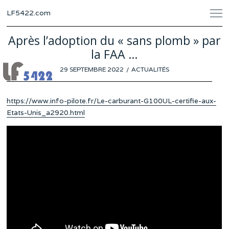
LF5422.com
Après l’adoption du « sans plomb » par
la FAA …
POSTED
29 SEPTEMBRE 2022
28
ACTUALITÉS
ON
SEPTEMBRE
2022
https://www.info-pilote.fr/Le-carburant-G100UL-certifie-aux-
Etats-Unis_a2920.html