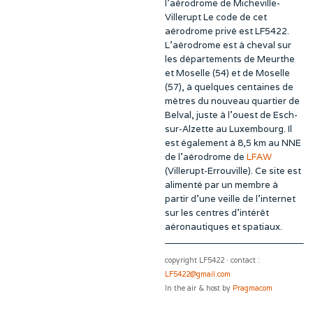
l’aérodrome de Micheville-
Villerupt Le code de cet
aérodrome privé est LF5422.
L’aérodrome est à cheval sur
les départements de Meurthe
et Moselle (54) et de Moselle
(57), à quelques centaines de
mètres du nouveau quartier de
Belval, juste à l’ouest de Esch-
sur-Alzette au Luxembourg. Il
est également à 8,5 km au NNE
de l’aérodrome de
LFAW
(Villerupt-Errouville). Ce site est
alimenté par un membre à
partir d’une veille de l’internet
sur les centres d’intérêt
aéronautiques et spatiaux.
copyright LF5422 · contact :
LF5422@gmail.com
In the air & host by
Pragmacom