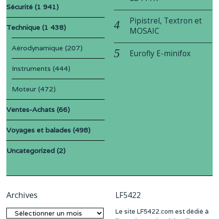
Sécurité
(1 941)
Pipistrel, Textron et
Technique
(1 438)
MOSAIC
Aérodynamique
(207)
Eurofly E-minifox
Instruments
(444)
Moteur
(472)
Ventes-Achats
(66)
Voyages et balades
(498)
Uncategorized
(2)
Archives
LF5422
Le site LF5422.com est dédié à
Archives