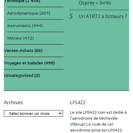
Technique
(1 438)
Osprey » livrés
Aérodynamique
(207)
Un ATR72 à flotteurs ?
Instruments
(444)
Moteur
(472)
Ventes-Achats
(66)
Voyages et balades
(498)
Uncategorized
(2)
Archives
LF5422
Le site LF5422.com est dédié à
Archives
l’aérodrome de Micheville-
Villerupt Le code de cet
aérodrome privé est LF5422.