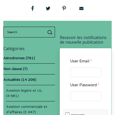
Search
for:
Recevoir les notifications
de nouvelle publication
Catégories
Aérodromes
(761)
User Email
*
Non classé
(7)
Actualités
(14 206)
User Password
*
Aviation légère et UL
(4 981)
Aviation commerciale et
d'affaires
(3 447)