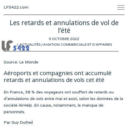
LF5422.com
Les retards et annulations de vol de
l’été
POSTED
9 OCTOBRE 2022
4
ON
ACTUALITÉS
/
AVIATION COMMERCIALE ET D'AFFAIRES
OCTOBRE
2022
Source: Le Monde
Aéroports et compagnies ont accumulé
retards et annulations de vols cet été
En France, 38 % des voyageurs ont souffert de retards ou
d’annulations de vols entre mai et août, selon les données de la
société AirHelp. En cause, notamment, le manque de
personnels.
Par Guy Dutheil