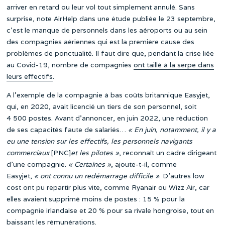
arriver en retard ou leur vol tout simplement annulé. Sans
surprise, note AirHelp dans une étude publiée le 23 septembre,
c’est le manque de personnels dans les aéroports ou au sein
des compagnies aériennes qui est la première cause des
problèmes de ponctualité. Il faut dire que, pendant la crise liée
au Covid-19, nombre de compagnies
ont taillé à la serpe dans
leurs effectifs
.
A l’exemple de la compagnie à bas coûts britannique Easyjet,
qui, en 2020, avait licencié un tiers de son personnel, soit
4 500 postes. Avant d’annoncer, en juin 2022, une réduction
de ses capacités faute de salariés…
« En juin, notamment, il y a
eu une tension sur les effectifs, les personnels navigants
commerciaux
[PNC]
et les pilotes »
, reconnaît un cadre dirigeant
d’une compagnie.
« Certaines »
, ajoute-t-il, comme
Easyjet,
« ont connu un redémarrage difficile »
. D’autres low
cost ont pu repartir plus vite, comme Ryanair ou Wizz Air, car
elles avaient supprimé moins de postes : 15 % pour la
compagnie irlandaise et 20 % pour sa rivale hongroise, tout en
baissant les rémunérations.