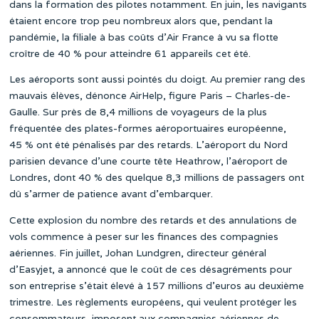
dans la formation des pilotes notamment. En juin, les navigants
étaient encore trop peu nombreux alors que, pendant la
pandémie, la filiale à bas coûts d’Air France à vu sa flotte
croître de 40 % pour atteindre 61 appareils cet été.
Les aéroports sont aussi pointés du doigt. Au premier rang des
mauvais élèves, dénonce AirHelp, figure Paris – Charles-de-
Gaulle. Sur près de 8,4 millions de voyageurs de la plus
fréquentée des plates-formes aéroportuaires européenne,
45 % ont été pénalisés par des retards. L’aéroport du Nord
parisien devance d’une courte tête Heathrow, l’aéroport de
Londres, dont 40 % des quelque 8,3 millions de passagers ont
dû s’armer de patience avant d’embarquer.
Cette explosion du nombre des retards et des annulations de
vols commence à peser sur les finances des compagnies
aériennes. Fin juillet, Johan Lundgren, directeur général
d’Easyjet, a annoncé que le coût de ces désagréments pour
son entreprise s’était élevé à 157 millions d’euros au deuxième
trimestre. Les règlements européens, qui veulent protéger les
consommateurs, imposent aux compagnies aériennes de