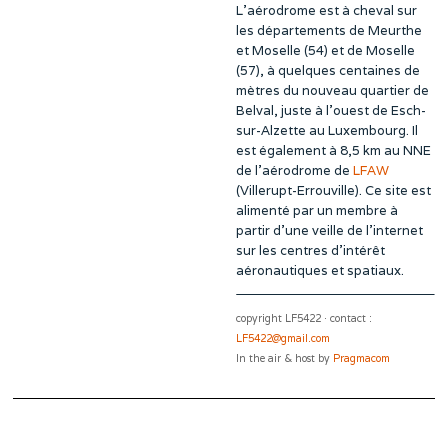
L’aérodrome est à cheval sur
les départements de Meurthe
et Moselle (54) et de Moselle
(57), à quelques centaines de
mètres du nouveau quartier de
Belval, juste à l’ouest de Esch-
sur-Alzette au Luxembourg. Il
est également à 8,5 km au NNE
de l’aérodrome de
LFAW
(Villerupt-Errouville). Ce site est
alimenté par un membre à
partir d’une veille de l’internet
sur les centres d’intérêt
aéronautiques et spatiaux.
copyright LF5422 · contact :
LF5422@gmail.com
In the air & host by
Pragmacom