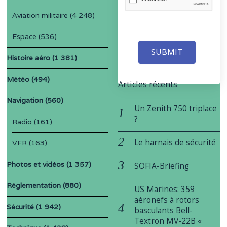
Aviation militaire
(4 248)
Espace
(536)
SUBMIT
Histoire aéro
(1 381)
Météo
(494)
Articles récents
Navigation
(560)
Un Zenith 750 triplace
?
Radio
(161)
Le harnais de sécurité
VFR
(163)
Photos et vidéos
(1 357)
SOFIA-Briefing
Réglementation
(880)
US Marines: 359
aéronefs à rotors
Sécurité
(1 942)
basculants Bell-
Textron MV-22B «