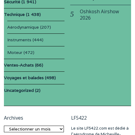
Sécurité
(1 941)
Oshkosh Airshow
Technique
(1 438)
2026
Aérodynamique
(207)
Instruments
(444)
Moteur
(472)
Ventes-Achats
(66)
Voyages et balades
(498)
Uncategorized
(2)
Archives
LF5422
Le site LF5422.com est dédié à
Archives
l’aérodrome de Micheville-