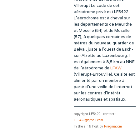
Villerupt Le code de cet
aérodrome privé est LF5422.
L’aérodrome est à cheval sur
les départements de Meurthe
et Moselle (54) et de Moselle
(57), à quelques centaines de
mètres du nouveau quartier de
Belval, juste à l’ouest de Esch-
sur-Alzette au Luxembourg. Il
est également à 8,5 km au NNE
de l’aérodrome de
LFAW
(Villerupt-Errouville). Ce site est
alimenté par un membre à
partir d’une veille de l’internet
sur les centres d’intérêt
aéronautiques et spatiaux.
copyright LF5422 · contact :
LF5422@gmail.com
In the air & host by
Pragmacom