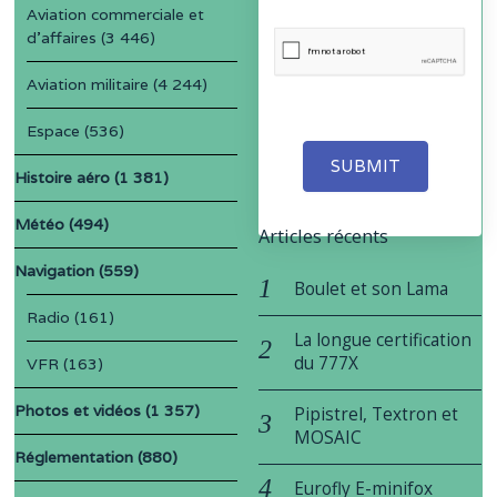
Aviation commerciale et
d'affaires
(3 446)
Aviation militaire
(4 244)
Espace
(536)
SUBMIT
Histoire aéro
(1 381)
Météo
(494)
Articles récents
Navigation
(559)
Boulet et son Lama
Radio
(161)
La longue certification
du 777X
VFR
(163)
Photos et vidéos
(1 357)
Pipistrel, Textron et
MOSAIC
Réglementation
(880)
Eurofly E-minifox