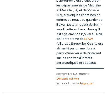
L’aérodrome est à cheval sur
les départements de Meurthe
et Moselle (54) et de Moselle
(57), à quelques centaines de
mètres du nouveau quartier de
Belval, juste à l’ouest de Esch-
sur-Alzette au Luxembourg. Il
est également à 8,5 km au NNE
de l’aérodrome de
LFAW
(Villerupt-Errouville). Ce site est
alimenté par un membre à
partir d’une veille de l’internet
sur les centres d’intérêt
aéronautiques et spatiaux.
copyright LF5422 · contact :
LF5422@gmail.com
In the air & host by
Pragmacom