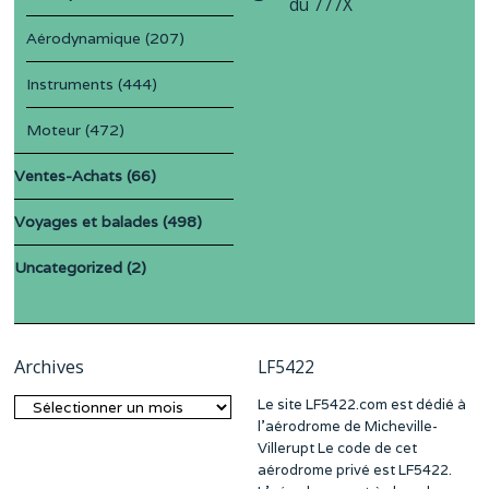
du 777X
Aérodynamique
(207)
Instruments
(444)
Moteur
(472)
Ventes-Achats
(66)
Voyages et balades
(498)
Uncategorized
(2)
Archives
LF5422
Le site LF5422.com est dédié à
Archives
l’aérodrome de Micheville-
Villerupt Le code de cet
aérodrome privé est LF5422.