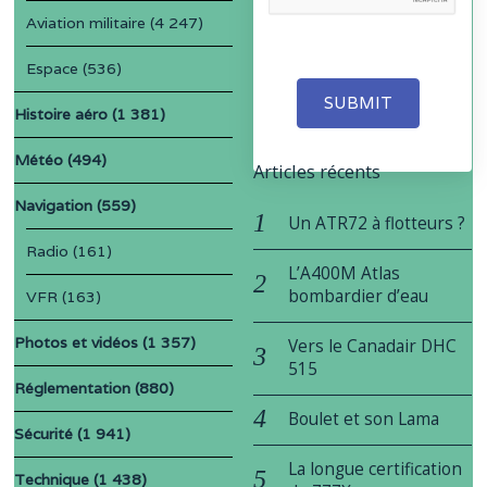
Aviation militaire
(4 247)
Espace
(536)
SUBMIT
Histoire aéro
(1 381)
Météo
(494)
Articles récents
Navigation
(559)
Un ATR72 à flotteurs ?
Radio
(161)
L’A400M Atlas
bombardier d’eau
VFR
(163)
Photos et vidéos
(1 357)
Vers le Canadair DHC
515
Réglementation
(880)
Boulet et son Lama
Sécurité
(1 941)
La longue certification
Technique
(1 438)