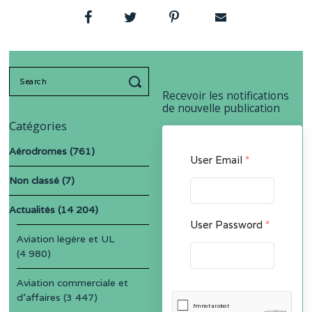
Search
for:
Recevoir les notifications
de nouvelle publication
Catégories
Aérodromes
(761)
User Email
*
Non classé
(7)
Actualités
(14 204)
User Password
*
Aviation légère et UL
(4 980)
Aviation commerciale et
d'affaires
(3 447)