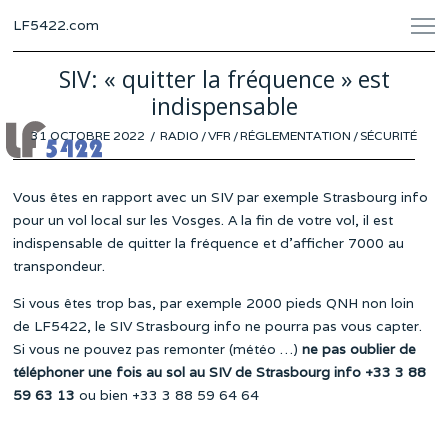
LF5422.com
SIV: « quitter la fréquence » est
indispensable
POSTED
31 OCTOBRE 2022
31
RADIO
/
VFR
/
RÉGLEMENTATION
/
SÉCURITÉ
ON
OCTOBRE
2022
Vous êtes en rapport avec un SIV par exemple Strasbourg info
pour un vol local sur les Vosges. A la fin de votre vol, il est
indispensable de quitter la fréquence et d’afficher 7000 au
transpondeur.
Si vous êtes trop bas, par exemple 2000 pieds QNH non loin
de LF5422, le SIV Strasbourg info ne pourra pas vous capter.
Si vous ne pouvez pas remonter (météo …)
ne pas oublier de
téléphoner une fois au sol au SIV de Strasbourg info +33 3 88
59 63 13
ou bien +33 3 88 59 64 64