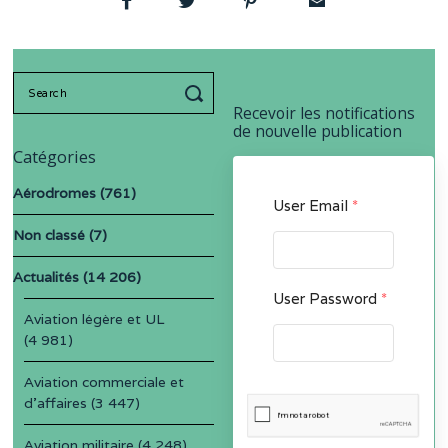
Search
for:
Recevoir les notifications
de nouvelle publication
Catégories
Aérodromes
(761)
User Email
*
Non classé
(7)
Actualités
(14 206)
User Password
*
Aviation légère et UL
(4 981)
Aviation commerciale et
d'affaires
(3 447)
Aviation militaire
(4 248)