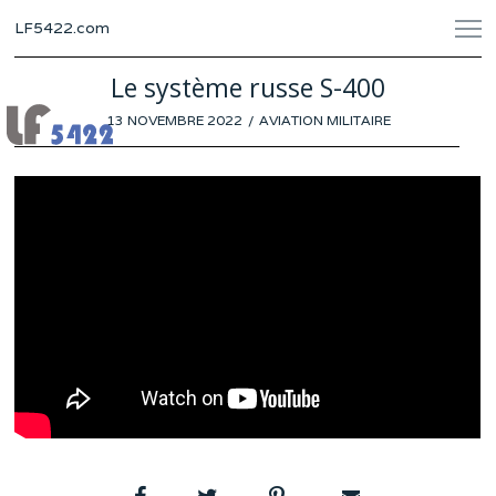
LF5422.com
Le système russe S-400
POSTED
13 NOVEMBRE 2022
8
AVIATION MILITAIRE
ON
NOVEMBRE
2022