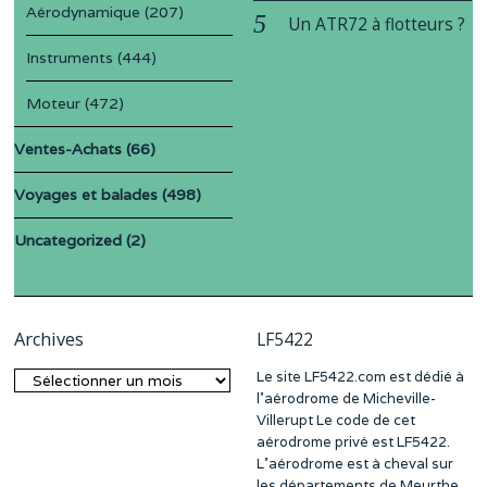
Aérodynamique
(207)
Un ATR72 à flotteurs ?
Instruments
(444)
Moteur
(472)
Ventes-Achats
(66)
Voyages et balades
(498)
Uncategorized
(2)
Archives
LF5422
Le site LF5422.com est dédié à
Archives
l’aérodrome de Micheville-
Villerupt Le code de cet
aérodrome privé est LF5422.
L’aérodrome est à cheval sur
les départements de Meurthe