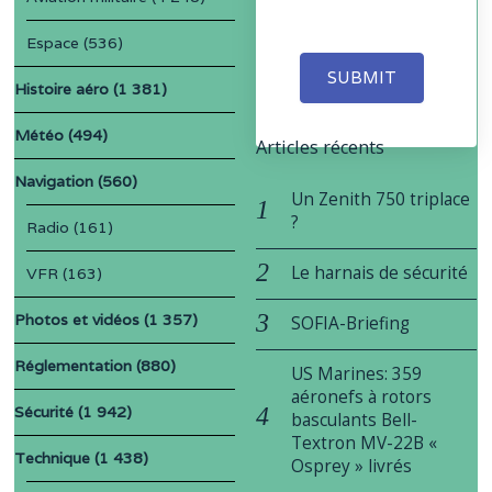
Espace
(536)
SUBMIT
Histoire aéro
(1 381)
Météo
(494)
Articles récents
Navigation
(560)
Un Zenith 750 triplace
?
Radio
(161)
Le harnais de sécurité
VFR
(163)
Photos et vidéos
(1 357)
SOFIA-Briefing
Réglementation
(880)
US Marines: 359
aéronefs à rotors
Sécurité
(1 942)
basculants Bell-
Textron MV-22B «
Technique
(1 438)
Osprey » livrés