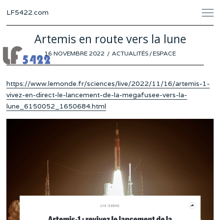
LF5422.com
Artemis en route vers la lune
POSTED
16 NOVEMBRE 2022
16
ACTUALITÉS
/
ESPACE
ON
NOVEMBRE
2022
https://www.lemonde.fr/sciences/live/2022/11/16/artemis-1-
vivez-en-direct-le-lancement-de-la-megafusee-vers-la-
lune_6150052_1650684.html