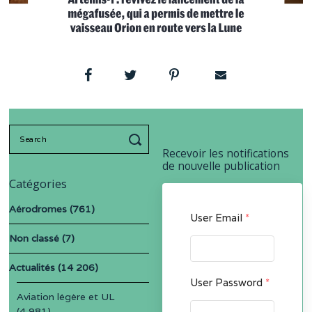
Search
for:
Recevoir les notifications
de nouvelle publication
Catégories
Aérodromes
(761)
User Email
*
Non classé
(7)
Actualités
(14 206)
User Password
*
Aviation légère et UL
(4 981)