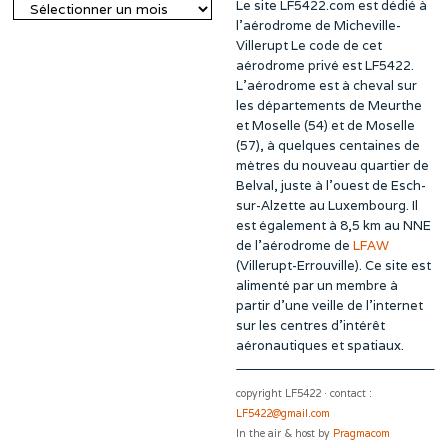
Le site LF5422.com est dédié à
Archives
l’aérodrome de Micheville-
Villerupt Le code de cet
aérodrome privé est LF5422.
L’aérodrome est à cheval sur
les départements de Meurthe
et Moselle (54) et de Moselle
(57), à quelques centaines de
mètres du nouveau quartier de
Belval, juste à l’ouest de Esch-
sur-Alzette au Luxembourg. Il
est également à 8,5 km au NNE
de l’aérodrome de
LFAW
(Villerupt-Errouville). Ce site est
alimenté par un membre à
partir d’une veille de l’internet
sur les centres d’intérêt
aéronautiques et spatiaux.
copyright LF5422 · contact :
LF5422@gmail.com
In the air & host by
Pragmacom