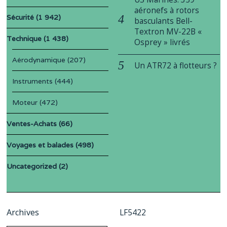
aéronefs à rotors
Sécurité
(1 942)
basculants Bell-
Textron MV-22B «
Technique
(1 438)
Osprey » livrés
Aérodynamique
(207)
Un ATR72 à flotteurs ?
Instruments
(444)
Moteur
(472)
Ventes-Achats
(66)
Voyages et balades
(498)
Uncategorized
(2)
Archives
LF5422