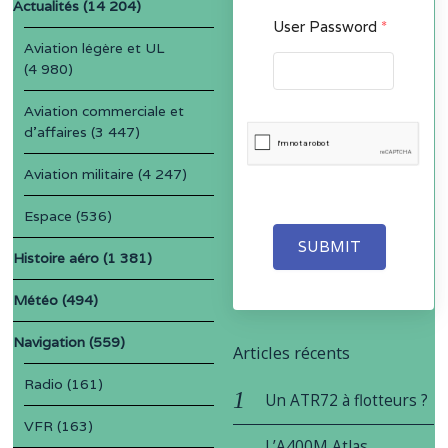
Actualités
(14 204)
User Password
*
Aviation légère et UL
(4 980)
Aviation commerciale et
d'affaires
(3 447)
Aviation militaire
(4 247)
Espace
(536)
SUBMIT
Histoire aéro
(1 381)
Météo
(494)
Navigation
(559)
Articles récents
Radio
(161)
Un ATR72 à flotteurs ?
VFR
(163)
L’A400M Atlas