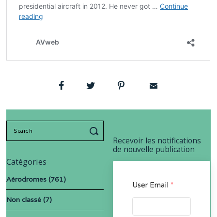
Search
for:
Recevoir les notifications
de nouvelle publication
Catégories
Aérodromes
(761)
User Email
*
Non classé
(7)