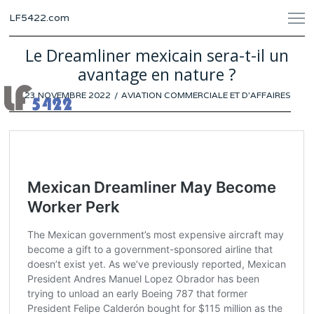
LF5422.com
Le Dreamliner mexicain sera-t-il un
avantage en nature ?
POSTED
23 NOVEMBRE 2022
17
AVIATION COMMERCIALE ET D'AFFAIRES
ON
NOVEMBRE
2022