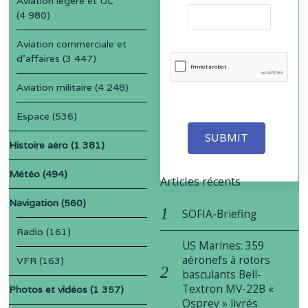
Aviation légère et UL
(4 980)
Aviation commerciale et
d'affaires
(3 447)
Aviation militaire
(4 248)
Espace
(536)
SUBMIT
Histoire aéro
(1 381)
Météo
(494)
Articles récents
Navigation
(560)
SOFIA-Briefing
Radio
(161)
US Marines: 359
aéronefs à rotors
VFR
(163)
basculants Bell-
Textron MV-22B «
Photos et vidéos
(1 357)
Osprey » livrés