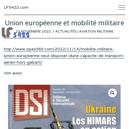
LF5422.com
Union européenne et mobilité militaire
POSTED
23 NOVEMBRE 2022
17
ACTUALITÉS
/
AVIATION MILITAIRE
ON
NOVEMBRE
2022
http://www.opex360.com/2022/11/14/mobilite-militaire-
lunion-europeenne-veut-disposer-dune-capacite-de-transport-
aerien-hors-gabarit/
Voir aussi