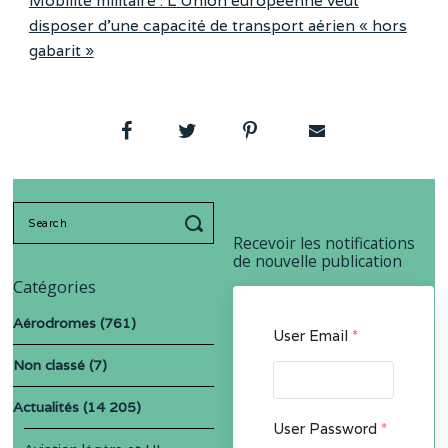
Mobilité militaire : L’Union européenne veut
disposer d’une capacité de transport aérien « hors
gabarit »
Search
for:
Recevoir les notifications
de nouvelle publication
Catégories
Aérodromes
(761)
User Email
*
Non classé
(7)
Actualités
(14 205)
User Password
*