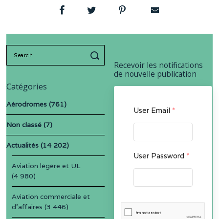
Search
for:
Recevoir les notifications
de nouvelle publication
Catégories
Aérodromes
(761)
User Email
*
Non classé
(7)
Actualités
(14 202)
User Password
*
Aviation légère et UL
(4 980)
Aviation commerciale et
d'affaires
(3 446)