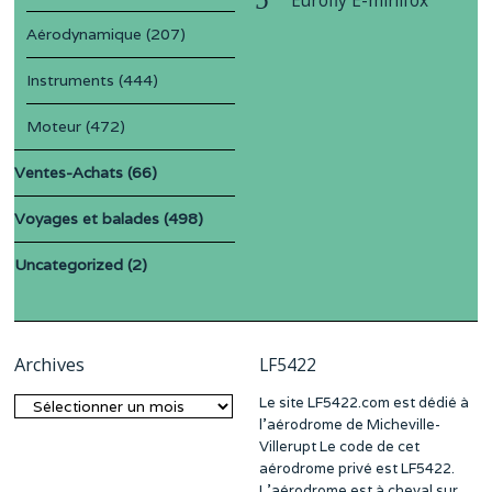
Eurofly E-minifox
Aérodynamique
(207)
Instruments
(444)
Moteur
(472)
Ventes-Achats
(66)
Voyages et balades
(498)
Uncategorized
(2)
Archives
LF5422
Le site LF5422.com est dédié à
Archives
l’aérodrome de Micheville-
Villerupt Le code de cet
aérodrome privé est LF5422.
L’aérodrome est à cheval sur