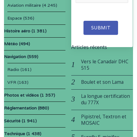
Aviation militaire
(4 245)
Espace
(536)
SUBMIT
Histoire aéro
(1 381)
Météo
(494)
Articles récents
Navigation
(559)
Vers le Canadair DHC
515
Radio
(161)
Boulet et son Lama
VFR
(163)
Photos et vidéos
(1 357)
La longue certification
du 777X
Réglementation
(880)
Pipistrel, Textron et
Sécurité
(1 941)
MOSAIC
Technique
(1 438)