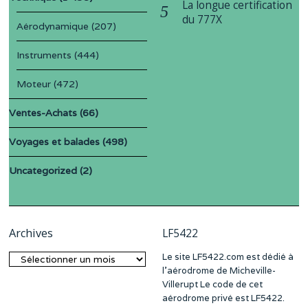
La longue certification
du 777X
Aérodynamique
(207)
Instruments
(444)
Moteur
(472)
Ventes-Achats
(66)
Voyages et balades
(498)
Uncategorized
(2)
Archives
LF5422
Le site LF5422.com est dédié à
Archives
l’aérodrome de Micheville-
Villerupt Le code de cet
aérodrome privé est LF5422.