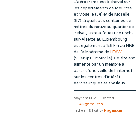
L’aérodrome est à cheval sur
les départements de Meurthe
et Moselle (54) et de Moselle
(57), à quelques centaines de
mètres du nouveau quartier de
Belval, juste à l’ouest de Esch-
sur-Alzette au Luxembourg. Il
est également à 8,5 km au NNE
de l’aérodrome de
LFAW
(Villerupt-Errouville). Ce site est
alimenté par un membre à
partir d’une veille de l’internet
sur les centres d’intérêt
aéronautiques et spatiaux.
copyright LF5422 · contact :
LF5422@gmail.com
In the air & host by
Pragmacom