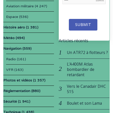
Aviation militaire
(4 247)
Espace
(536)
SUBMIT
Histoire aéro
(1 381)
Météo
(494)
Articles récents
Navigation
(559)
Un ATR72 à flotteurs ?
Radio
(161)
L’A400M Atlas
bombardier de
VFR
(163)
retardant
Photos et vidéos
(1 357)
Vers le Canadair DHC
Réglementation
(880)
515
Sécurité
(1 941)
Boulet et son Lama
Technique
(1 438)