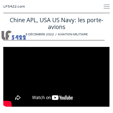
LF5422.com
Chine APL, USA US Navy: les porte-
avions
POSTED
9 DÉCEMBRE 2022
3
AVIATION MILITAIRE
ON
DÉCEMBRE
2022