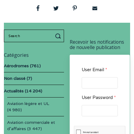
Search
for:
Recevoir les notifications
de nouvelle publication
Catégories
Aérodromes
(761)
User Email
*
Non classé
(7)
Actualités
(14 204)
User Password
*
Aviation légère et UL
(4 980)
Aviation commerciale et
d'affaires
(3 447)