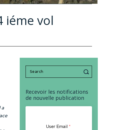
4 iéme vol
Search
for:
Recevoir les notifications
de nouvelle publication
 a
face
User Email
*