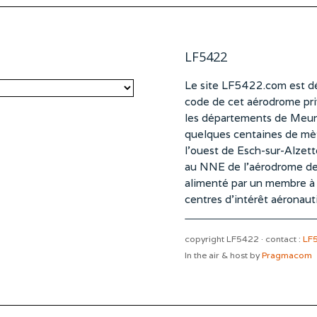
LF5422
Le site LF5422.com est dé
code de cet aérodrome pri
les départements de Meurt
quelques centaines de mètr
l’ouest de Esch-sur-Alzet
au NNE de l’aérodrome d
alimenté par un membre à pa
centres d’intérêt aéronaut
copyright LF5422 · contact :
LF
In the air & host by
Pragmacom