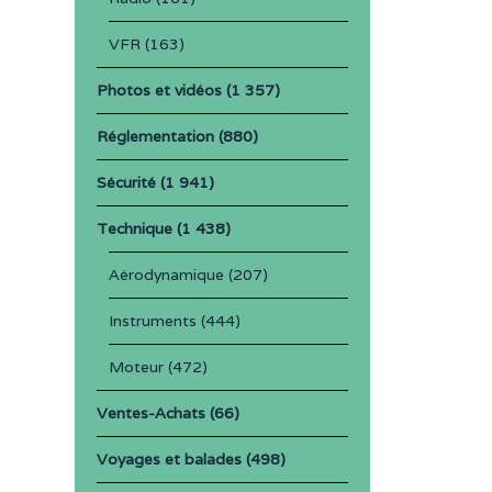
VFR
(163)
Photos et vidéos
(1 357)
Réglementation
(880)
Sécurité
(1 941)
Technique
(1 438)
Aérodynamique
(207)
Instruments
(444)
Moteur
(472)
Ventes-Achats
(66)
Voyages et balades
(498)