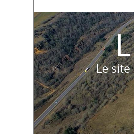
L
Le site