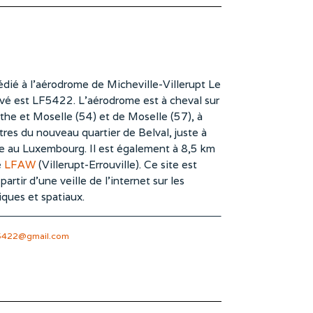
dié à l’aérodrome de Micheville-Villerupt Le
vé est LF5422. L’aérodrome est à cheval sur
he et Moselle (54) et de Moselle (57), à
es du nouveau quartier de Belval, juste à
te au Luxembourg. Il est également à 8,5 km
e
LFAW
(Villerupt-Errouville). Ce site est
rtir d’une veille de l’internet sur les
iques et spatiaux.
5422@gmail.com