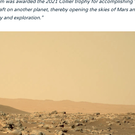
am was awarded the 2021 Collier trophy for accomplishing 
craft on another planet, thereby opening the skies of Mars a
ry and exploration.”