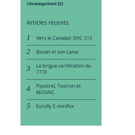
Uncategorized
(2)
Articles récents
Vers le Canadair DHC 515
Boulet et son Lama
La longue certification du
777X
Pipistrel, Textron et
MOSAIC
Eurofly E-minifox