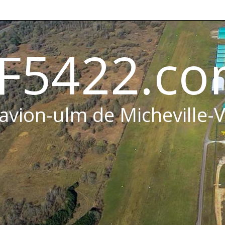
F5422.c
 avion-ulm de Micheville-V