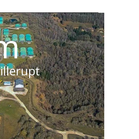
om
illerupt