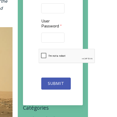
“the
nd
User
Password
*
SUBMIT
Catégories