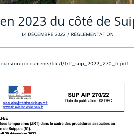
en 2023 du côté de Su
POSTED
14 DÉCEMBRE 2022
8
RÉGLEMENTATION
ON
DÉCEMBRE
2022
/media/store/documents/file/l/f/lf_sup_2022_270_fr.pdf