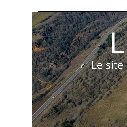
L
Le site