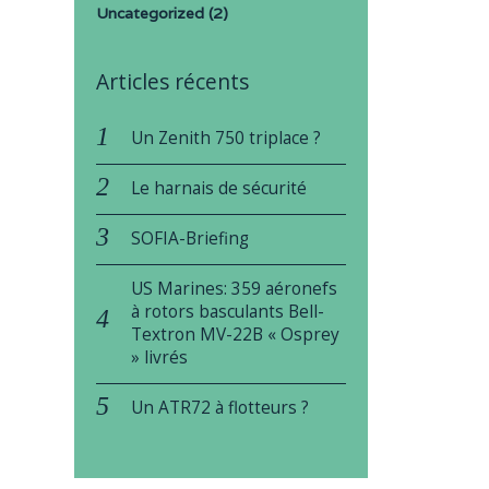
Uncategorized
(2)
Articles récents
Un Zenith 750 triplace ?
Le harnais de sécurité
SOFIA-Briefing
US Marines: 359 aéronefs
à rotors basculants Bell-
Textron MV-22B « Osprey
» livrés
Un ATR72 à flotteurs ?