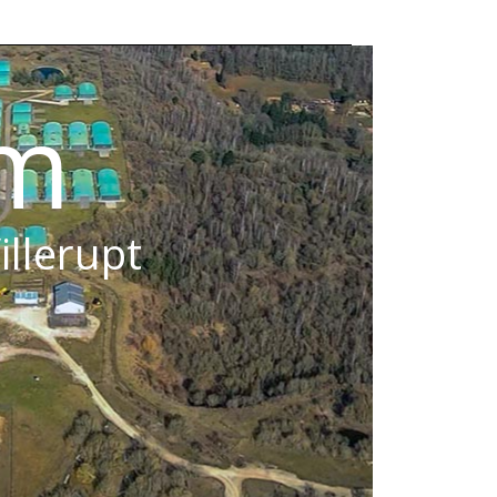
om
illerupt