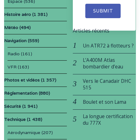
Espace
(536)
SUBMIT
Histoire aéro
(1 381)
Météo
(494)
Articles récents
Navigation
(559)
Un ATR72 à flotteurs ?
Radio
(161)
L’A400M Atlas
bombardier d’eau
VFR
(163)
Photos et vidéos
(1 357)
Vers le Canadair DHC
515
Réglementation
(880)
Boulet et son Lama
Sécurité
(1 941)
La longue certification
Technique
(1 438)
du 777X
Aérodynamique
(207)