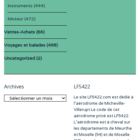
Instruments
(444)
Moteur
(472)
Ventes-Achats
(66)
Voyages et balades
(498)
Uncategorized
(2)
Archives
LF5422
Le site LF5422.com est dédié à
Archives
l’aérodrome de Micheville-
Villerupt Le code de cet
aérodrome privé est LF5422.
L’aérodrome est à cheval sur
les départements de Meurthe
et Moselle (54) et de Moselle