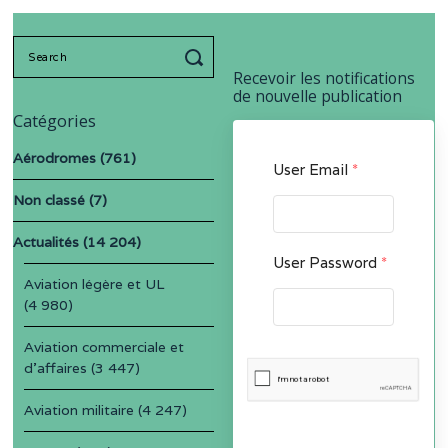
Search
for:
Recevoir les notifications
de nouvelle publication
Catégories
Aérodromes
(761)
User Email
*
Non classé
(7)
Actualités
(14 204)
User Password
*
Aviation légère et UL
(4 980)
Aviation commerciale et
d'affaires
(3 447)
Aviation militaire
(4 247)