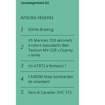
Uncategorized
(2)
Articles récents
SOFIA-Briefing
US Marines: 359 aéronefs
à rotors basculants Bell-
Textron MV-22B « Osprey
» livrés
Un ATR72 à flotteurs ?
L’A400M Atlas bombardier
de retardant
Vers le Canadair DHC 515