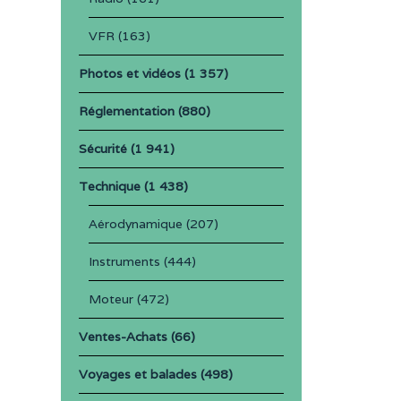
VFR
(163)
Photos et vidéos
(1 357)
Réglementation
(880)
Sécurité
(1 941)
Technique
(1 438)
Aérodynamique
(207)
Instruments
(444)
Moteur
(472)
Ventes-Achats
(66)
Voyages et balades
(498)