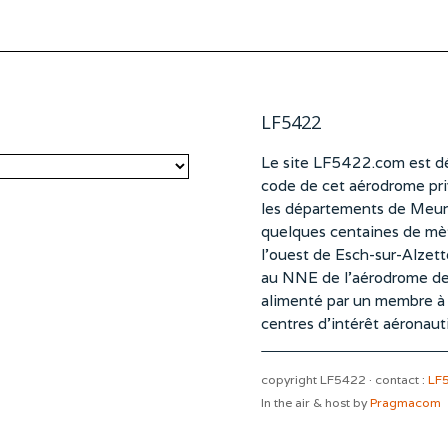
LF5422
Le site LF5422.com est dé
code de cet aérodrome pri
les départements de Meurt
quelques centaines de mètr
l’ouest de Esch-sur-Alzet
au NNE de l’aérodrome d
alimenté par un membre à pa
centres d’intérêt aéronaut
copyright LF5422 · contact :
LF
In the air & host by
Pragmacom