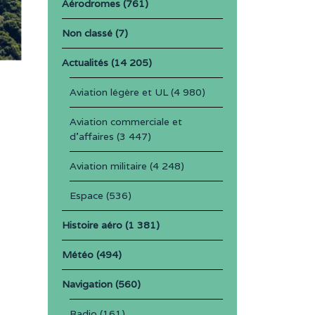
Aérodromes
(761)
Non classé
(7)
Actualités
(14 205)
Aviation légère et UL
(4 980)
Aviation commerciale et
d'affaires
(3 447)
Aviation militaire
(4 248)
Espace
(536)
Histoire aéro
(1 381)
Météo
(494)
Navigation
(560)
Radio
(161)