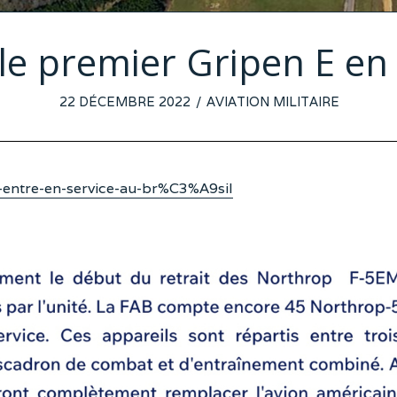
 le premier Gripen E en
POSTED
22 DÉCEMBRE 2022
19
AVIATION MILITAIRE
ON
DÉCEMBRE
2022
-entre-en-service-au-br%C3%A9sil