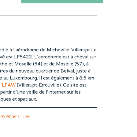
dié à l’aérodrome de Micheville-Villerupt Le
vé est LF5422. L’aérodrome est à cheval sur
he et Moselle (54) et de Moselle (57), à
es du nouveau quartier de Belval, juste à
te au Luxembourg. Il est également à 8,5 km
e
LFAW
(Villerupt-Errouville). Ce site est
rtir d’une veille de l’internet sur les
iques et spatiaux.
5422@gmail.com