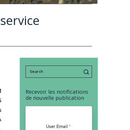
 service
Search
for:
Recevoir les notifications
de nouvelle publication
User Email
*