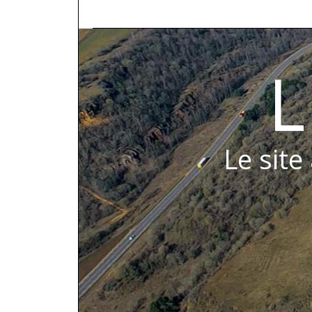
L
Le site