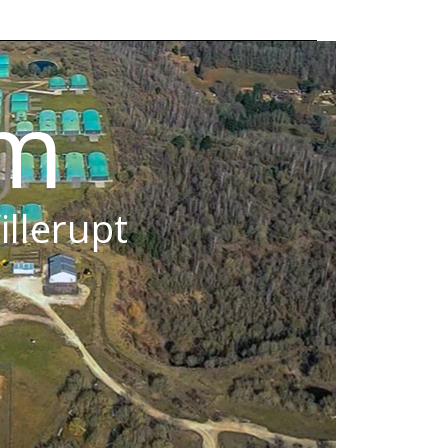
om
illerupt