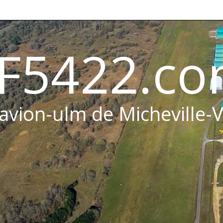
F5422.c
 avion-ulm de Micheville-V