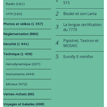
515
Radio
(161)
Boulet et son Lama
VFR
(163)
Photos et vidéos
(1 357)
La longue certification
du 777X
Réglementation
(880)
Pipistrel, Textron et
Sécurité
(1 941)
MOSAIC
Technique
(1 438)
Eurofly E-minifox
Aérodynamique
(207)
Instruments
(444)
Moteur
(472)
Ventes-Achats
(66)
Voyages et balades
(498)