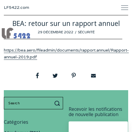
LF5422.com
BEA: retour sur un rapport annuel
POSTED
29 DÉCEMBRE 2022
22
SÉCURITÉ
ON
DÉCEMBRE
2022
https://bea.aero/fileadmin/documents/rapport.annuel/Rapport-
annuel-2019.pdf
Search
for:
Recevoir les notifications
de nouvelle publication
Catégories