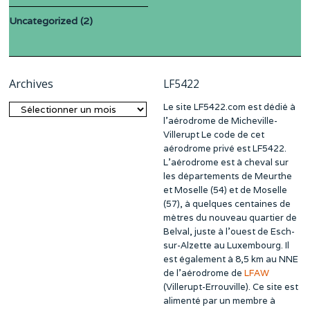
Uncategorized
(2)
Archives
LF5422
Le site LF5422.com est dédié à
Archives
l’aérodrome de Micheville-
Villerupt Le code de cet
aérodrome privé est LF5422.
L’aérodrome est à cheval sur
les départements de Meurthe
et Moselle (54) et de Moselle
(57), à quelques centaines de
mètres du nouveau quartier de
Belval, juste à l’ouest de Esch-
sur-Alzette au Luxembourg. Il
est également à 8,5 km au NNE
de l’aérodrome de
LFAW
(Villerupt-Errouville). Ce site est
alimenté par un membre à