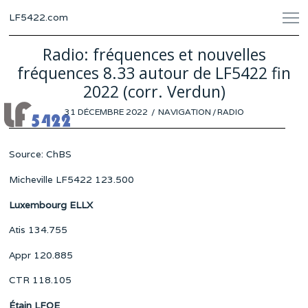
LF5422.com
Radio: fréquences et nouvelles
fréquences 8.33 autour de LF5422 fin
2022 (corr. Verdun)
POSTED
31 DÉCEMBRE 2022
2
NAVIGATION
/
RADIO
ON
JANVIER
2023
Source: ChBS
Micheville LF5422 123.500
Luxembourg ELLX
Atis 134.755
Appr 120.885
CTR 118.105
Étain LFQE