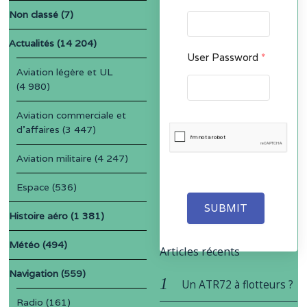
Non classé
(7)
Actualités
(14 204)
User Password
*
Aviation légère et UL
(4 980)
Aviation commerciale et
d'affaires
(3 447)
Aviation militaire
(4 247)
Espace
(536)
SUBMIT
Histoire aéro
(1 381)
Météo
(494)
Articles récents
Navigation
(559)
Un ATR72 à flotteurs ?
Radio
(161)