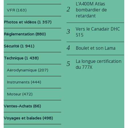
L’A400M Atlas
bombardier de
VFR
(163)
retardant
Photos et vidéos
(1 357)
Vers le Canadair DHC
Réglementation
(880)
515
Sécurité
(1 941)
Boulet et son Lama
Technique
(1 438)
La longue certification
du 777X
Aérodynamique
(207)
Instruments
(444)
Moteur
(472)
Ventes-Achats
(66)
Voyages et balades
(498)