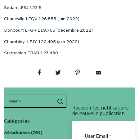
Sedan LFSJ 123.5
Charleville LFQV 126.855 (juin 2022)
Doncourt LFGR 119.765 (décembre 2022)
Chambley LFJY 120.405 (juin 2022)
Sterpenich EBAR 123.430
Search
for:
Recevoir les notifications
de nouvelle publication
Catégories
Aérodromes
(761)
User Email
*