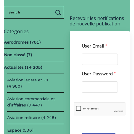
Search
for:
Recevoir les notifications
de nouvelle publication
Catégories
Aérodromes
(761)
User Email
*
Non classé
(7)
Actualités
(14 205)
User Password
*
Aviation légère et UL
(4 980)
Aviation commerciale et
d'affaires
(3 447)
Aviation militaire
(4 248)
Espace
(536)