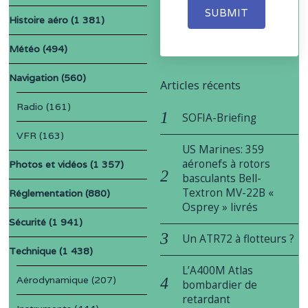
SUBMIT
Histoire aéro
(1 381)
Météo
(494)
Navigation
(560)
Articles récents
Radio
(161)
SOFIA-Briefing
VFR
(163)
US Marines: 359
aéronefs à rotors
Photos et vidéos
(1 357)
basculants Bell-
Textron MV-22B «
Réglementation
(880)
Osprey » livrés
Sécurité
(1 941)
Un ATR72 à flotteurs ?
Technique
(1 438)
L’A400M Atlas
Aérodynamique
(207)
bombardier de
retardant