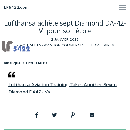
LF5422.com
Lufthansa achète sept Diamond DA-42-
VI pour son école
POSTED
2 JANVIER 2023
31
ON
ACTUALITÉS
/
AVIATION COMMERCIALE ET D'AFFAIRES
DÉCEMBRE
2022
ainsi que 3 simulateurs
Lufthansa Aviation Training Takes Another Seven
Diamond DA42-IVs