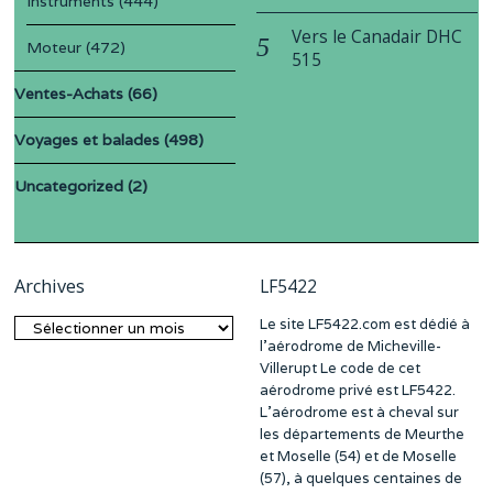
Instruments
(444)
Vers le Canadair DHC
Moteur
(472)
515
Ventes-Achats
(66)
Voyages et balades
(498)
Uncategorized
(2)
Archives
LF5422
Le site LF5422.com est dédié à
Archives
l’aérodrome de Micheville-
Villerupt Le code de cet
aérodrome privé est LF5422.
L’aérodrome est à cheval sur
les départements de Meurthe
et Moselle (54) et de Moselle
(57), à quelques centaines de