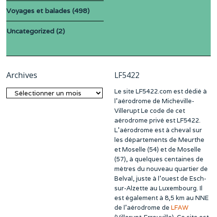
Voyages et balades
(498)
Uncategorized
(2)
Archives
LF5422
Le site LF5422.com est dédié à
Archives
l’aérodrome de Micheville-
Villerupt Le code de cet
aérodrome privé est LF5422.
L’aérodrome est à cheval sur
les départements de Meurthe
et Moselle (54) et de Moselle
(57), à quelques centaines de
mètres du nouveau quartier de
Belval, juste à l’ouest de Esch-
sur-Alzette au Luxembourg. Il
est également à 8,5 km au NNE
de l’aérodrome de
LFAW