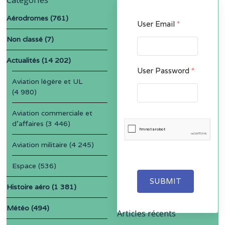
Aérodromes
(761)
User Email
*
Non classé
(7)
Actualités
(14 202)
User Password
*
Aviation légère et UL
(4 980)
Aviation commerciale et
d'affaires
(3 446)
Aviation militaire
(4 245)
Espace
(536)
SUBMIT
Histoire aéro
(1 381)
Météo
(494)
Articles récents