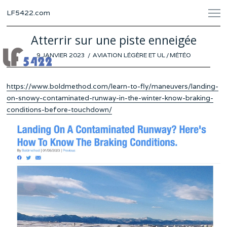
LF5422.com
Atterrir sur une piste enneigée
POSTED
9 JANVIER 2023
5
AVIATION LÉGÈRE ET UL
/
MÉTÉO
ON
JANVIER
2023
https://www.boldmethod.com/learn-to-fly/maneuvers/landing-
on-snowy-contaminated-runway-in-the-winter-know-braking-
conditions-before-touchdown/