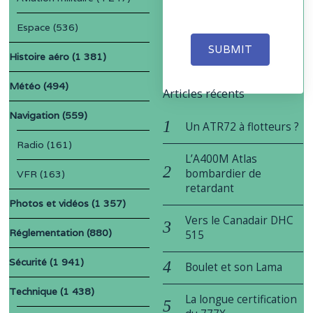
Espace
(536)
SUBMIT
Histoire aéro
(1 381)
Météo
(494)
Articles récents
Navigation
(559)
Un ATR72 à flotteurs ?
Radio
(161)
L’A400M Atlas
bombardier de
VFR
(163)
retardant
Photos et vidéos
(1 357)
Vers le Canadair DHC
Réglementation
(880)
515
Sécurité
(1 941)
Boulet et son Lama
Technique
(1 438)
La longue certification