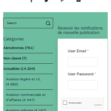
Search
for:
Recevoir les notifications
de nouvelle publication
Catégories
Aérodromes
(761)
User Email
*
Non classé
(7)
Actualités
(14 204)
User Password
*
Aviation légère et UL
(4 980)
Aviation commerciale et
d'affaires
(3 447)
Aviation militaire
(4 247)