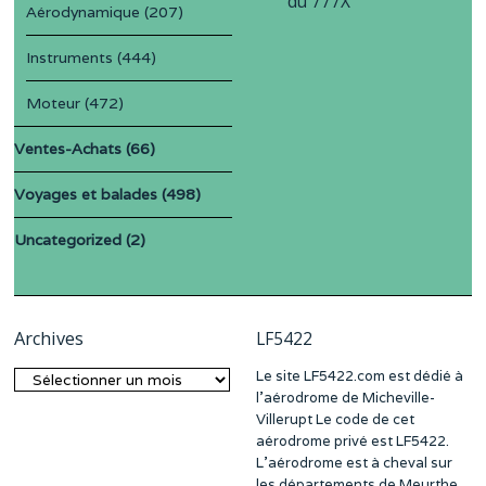
du 777X
Aérodynamique
(207)
Instruments
(444)
Moteur
(472)
Ventes-Achats
(66)
Voyages et balades
(498)
Uncategorized
(2)
Archives
LF5422
Le site LF5422.com est dédié à
Archives
l’aérodrome de Micheville-
Villerupt Le code de cet
aérodrome privé est LF5422.
L’aérodrome est à cheval sur
les départements de Meurthe