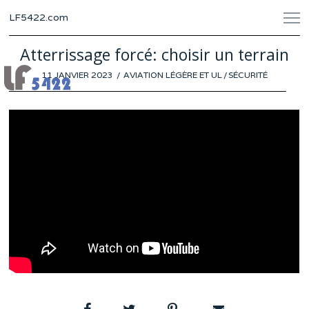
LF5422.com
Atterrissage forcé: choisir un terrain
POSTED
11 JANVIER 2023
8
AVIATION LÉGÈRE ET UL
/
SÉCURITÉ
ON
JANVIER
2023