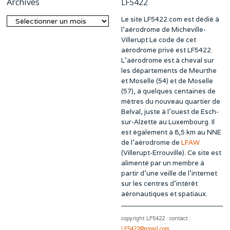
Archives
LF5422
Le site LF5422.com est dédié à
Archives
l’aérodrome de Micheville-
Villerupt Le code de cet
aérodrome privé est LF5422.
L’aérodrome est à cheval sur
les départements de Meurthe
et Moselle (54) et de Moselle
(57), à quelques centaines de
mètres du nouveau quartier de
Belval, juste à l’ouest de Esch-
sur-Alzette au Luxembourg. Il
est également à 8,5 km au NNE
de l’aérodrome de
LFAW
(Villerupt-Errouville). Ce site est
alimenté par un membre à
partir d’une veille de l’internet
sur les centres d’intérêt
aéronautiques et spatiaux.
copyright LF5422 · contact :
LF5422@gmail.com