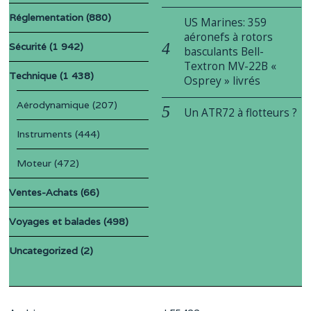
Réglementation
(880)
US Marines: 359
aéronefs à rotors
Sécurité
(1 942)
basculants Bell-
Textron MV-22B «
Technique
(1 438)
Osprey » livrés
Aérodynamique
(207)
Un ATR72 à flotteurs ?
Instruments
(444)
Moteur
(472)
Ventes-Achats
(66)
Voyages et balades
(498)
Uncategorized
(2)