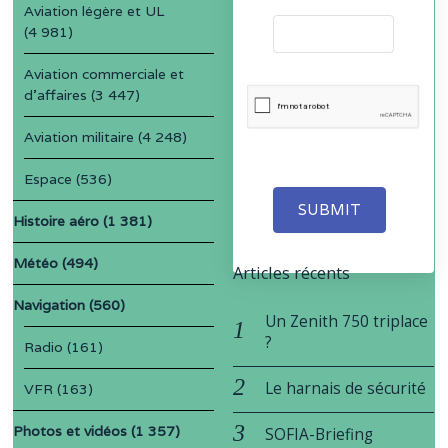
Aviation légère et UL
(4 981)
Aviation commerciale et
d'affaires
(3 447)
Aviation militaire
(4 248)
Espace
(536)
SUBMIT
Histoire aéro
(1 381)
Météo
(494)
Articles récents
Navigation
(560)
Un Zenith 750 triplace
?
Radio
(161)
Le harnais de sécurité
VFR
(163)
Photos et vidéos
(1 357)
SOFIA-Briefing