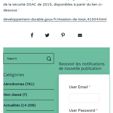
de la sécurité DSAC de 2015, disponibles à partir du lien ci-
dessous :
developpement-durable.gouv.fr/Aviation-de-loisir,41934.html
Search
for:
Recevoir les notifications
de nouvelle publication
Catégories
Aérodromes
(761)
User Email
*
Non classé
(7)
Actualités
(14 206)
User Password
*