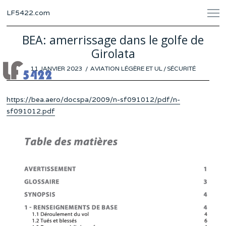
LF5422.com
BEA: amerrissage dans le golfe de
Girolata
POSTED
11 JANVIER 2023
8
AVIATION LÉGÈRE ET UL
/
SÉCURITÉ
ON
JANVIER
2023
https://bea.aero/docspa/2009/n-sf091012/pdf/n-
sf091012.pdf