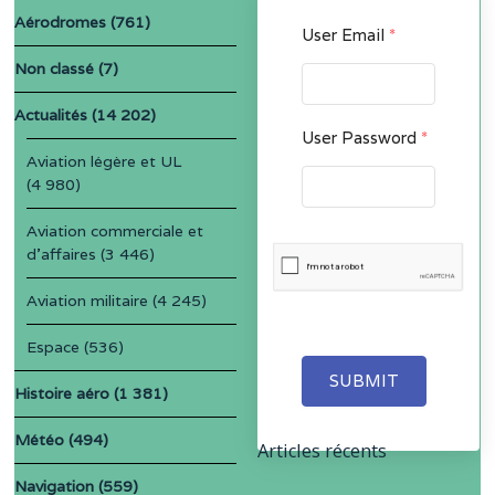
Aérodromes
(761)
User Email
*
Non classé
(7)
Actualités
(14 202)
User Password
*
Aviation légère et UL
(4 980)
Aviation commerciale et
d'affaires
(3 446)
Aviation militaire
(4 245)
Espace
(536)
SUBMIT
Histoire aéro
(1 381)
Météo
(494)
Articles récents
Navigation
(559)