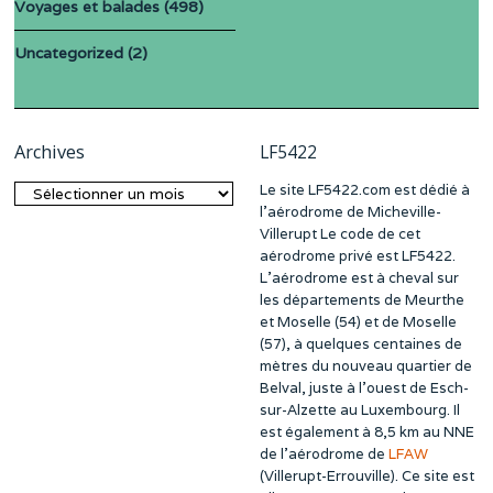
Voyages et balades
(498)
Uncategorized
(2)
Archives
LF5422
Le site LF5422.com est dédié à
Archives
l’aérodrome de Micheville-
Villerupt Le code de cet
aérodrome privé est LF5422.
L’aérodrome est à cheval sur
les départements de Meurthe
et Moselle (54) et de Moselle
(57), à quelques centaines de
mètres du nouveau quartier de
Belval, juste à l’ouest de Esch-
sur-Alzette au Luxembourg. Il
est également à 8,5 km au NNE
de l’aérodrome de
LFAW
(Villerupt-Errouville). Ce site est