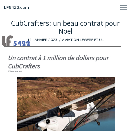
LF5422.com
CubCrafters: un beau contrat pour
Noël
POSTED
11 JANVIER 2023
8
AVIATION LÉGÈRE ET UL
ON
JANVIER
2023