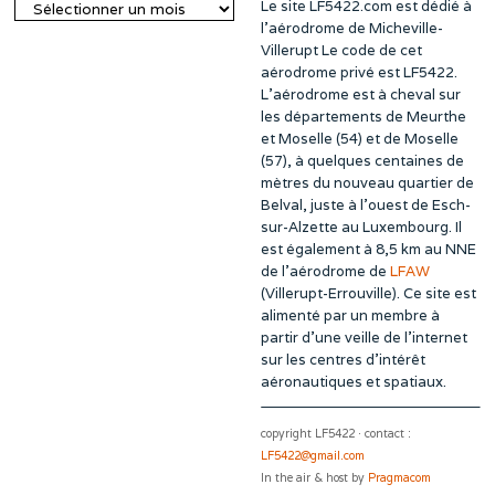
Le site LF5422.com est dédié à
Archives
l’aérodrome de Micheville-
Villerupt Le code de cet
aérodrome privé est LF5422.
L’aérodrome est à cheval sur
les départements de Meurthe
et Moselle (54) et de Moselle
(57), à quelques centaines de
mètres du nouveau quartier de
Belval, juste à l’ouest de Esch-
sur-Alzette au Luxembourg. Il
est également à 8,5 km au NNE
de l’aérodrome de
LFAW
(Villerupt-Errouville). Ce site est
alimenté par un membre à
partir d’une veille de l’internet
sur les centres d’intérêt
aéronautiques et spatiaux.
copyright LF5422 · contact :
LF5422@gmail.com
In the air & host by
Pragmacom