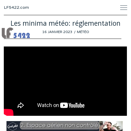
LF5422.com
Les minima météo: réglementation
POSTED
16 JANVIER 2023
13
MÉTÉO
ON
JANVIER
2023