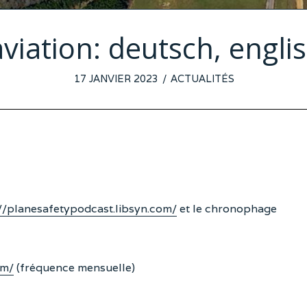
viation: deutsch, englis
POSTED
17 JANVIER 2023
14
ACTUALITÉS
ON
JANVIER
2023
//planesafetypodcast.libsyn.com/
et le chronophage
om/
(fréquence mensuelle)