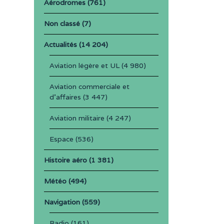
Aérodromes
(761)
Non classé
(7)
Actualités
(14 204)
Aviation légère et UL
(4 980)
Aviation commerciale et
d'affaires
(3 447)
Aviation militaire
(4 247)
Espace
(536)
Histoire aéro
(1 381)
Météo
(494)
Navigation
(559)
Radio
(161)