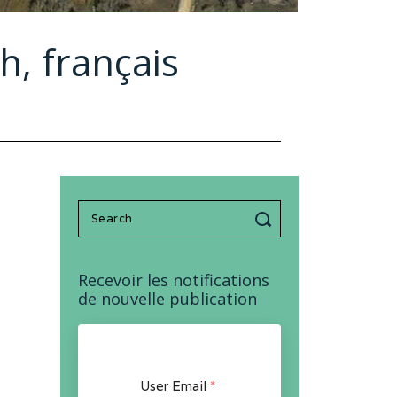
h, français
Search
for:
Recevoir les notifications
de nouvelle publication
User Email
*