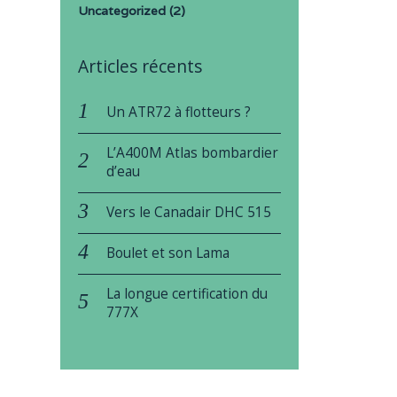
Uncategorized
(2)
Articles récents
Un ATR72 à flotteurs ?
L’A400M Atlas bombardier
d’eau
Vers le Canadair DHC 515
Boulet et son Lama
La longue certification du
777X