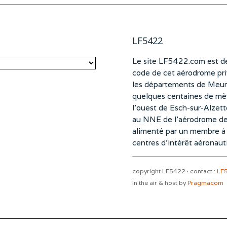
LF5422
Le site LF5422.com est dé
code de cet aérodrome pri
les départements de Meurt
quelques centaines de mètr
l’ouest de Esch-sur-Alzet
au NNE de l’aérodrome d
alimenté par un membre à pa
centres d’intérêt aéronaut
copyright LF5422 · contact :
LF
In the air & host by
Pragmacom