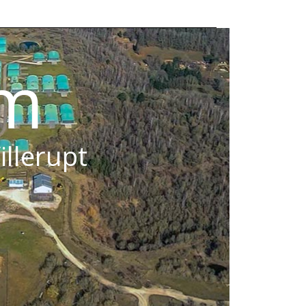
om
illerupt