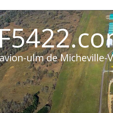
F5422.c
 avion-ulm de Micheville-V