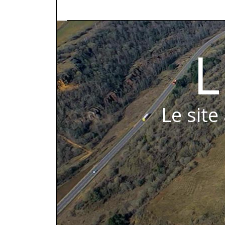
L
Le site