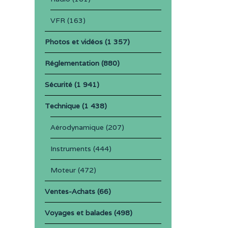
VFR
(163)
Photos et vidéos
(1 357)
Réglementation
(880)
Sécurité
(1 941)
Technique
(1 438)
Aérodynamique
(207)
Instruments
(444)
Moteur
(472)
Ventes-Achats
(66)
Voyages et balades
(498)