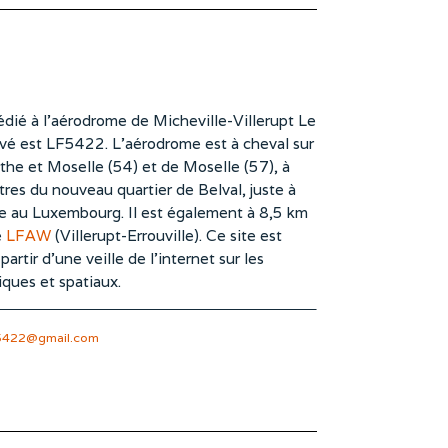
dié à l’aérodrome de Micheville-Villerupt Le
vé est LF5422. L’aérodrome est à cheval sur
he et Moselle (54) et de Moselle (57), à
es du nouveau quartier de Belval, juste à
te au Luxembourg. Il est également à 8,5 km
e
LFAW
(Villerupt-Errouville). Ce site est
rtir d’une veille de l’internet sur les
iques et spatiaux.
5422@gmail.com