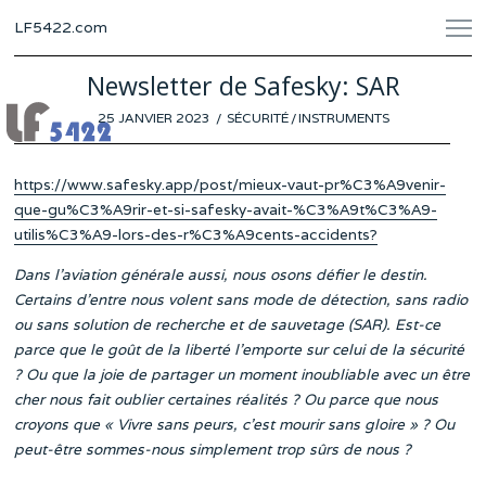
LF5422.com
Newsletter de Safesky: SAR
POSTED
25 JANVIER 2023
22
SÉCURITÉ
/
INSTRUMENTS
ON
JANVIER
2023
https://www.safesky.app/post/mieux-vaut-pr%C3%A9venir-
que-gu%C3%A9rir-et-si-safesky-avait-%C3%A9t%C3%A9-
utilis%C3%A9-lors-des-r%C3%A9cents-accidents?
Dans l’aviation générale aussi, nous osons défier le destin.
Certains d’entre nous volent sans mode de détection, sans radio
ou sans solution de recherche et de sauvetage (SAR). Est-ce
parce que le goût de la liberté l’emporte sur celui de la sécurité
? Ou que la joie de partager un moment inoubliable avec un être
cher nous fait oublier certaines réalités ? Ou parce que nous
croyons que « Vivre sans peurs, c’est mourir sans gloire » ? Ou
peut-être sommes-nous simplement trop sûrs de nous ?