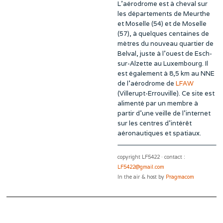
L’aérodrome est à cheval sur
les départements de Meurthe
et Moselle (54) et de Moselle
(57), à quelques centaines de
mètres du nouveau quartier de
Belval, juste à l’ouest de Esch-
sur-Alzette au Luxembourg. Il
est également à 8,5 km au NNE
de l’aérodrome de
LFAW
(Villerupt-Errouville). Ce site est
alimenté par un membre à
partir d’une veille de l’internet
sur les centres d’intérêt
aéronautiques et spatiaux.
copyright LF5422 · contact :
LF5422@gmail.com
In the air & host by
Pragmacom