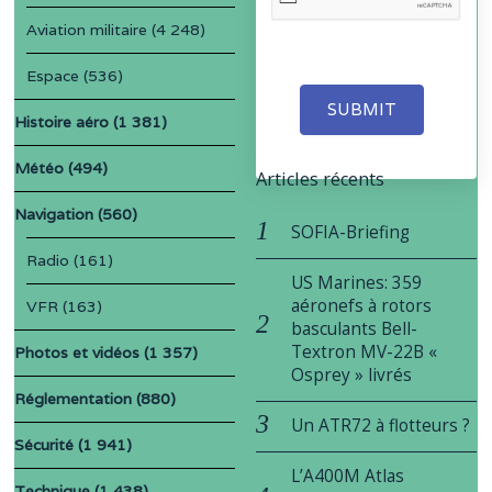
Aviation militaire
(4 248)
Espace
(536)
SUBMIT
Histoire aéro
(1 381)
Météo
(494)
Articles récents
Navigation
(560)
SOFIA-Briefing
Radio
(161)
US Marines: 359
aéronefs à rotors
VFR
(163)
basculants Bell-
Textron MV-22B «
Photos et vidéos
(1 357)
Osprey » livrés
Réglementation
(880)
Un ATR72 à flotteurs ?
Sécurité
(1 941)
L’A400M Atlas
Technique
(1 438)