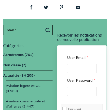
Search
for:
Recevoir les notifications
de nouvelle publication
Catégories
Aérodromes
(761)
User Email
*
Non classé
(7)
Actualités
(14 205)
User Password
*
Aviation légère et UL
(4 980)
Aviation commerciale et
d'affaires
(3 447)