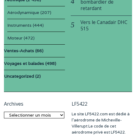
bombardier de
retardant
Aérodynamique
(207)
Vers le Canadair DHC
Instruments
(444)
515
Moteur
(472)
Ventes-Achats
(66)
Voyages et balades
(498)
Uncategorized
(2)
Archives
LF5422
Le site LF5422.com est dédié à
Archives
l’aérodrome de Micheville-
Villerupt Le code de cet
aérodrome privé est LF5422.