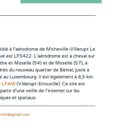
dié à l’aérodrome de Micheville-Villerupt Le
vé est LF5422. L’aérodrome est à cheval sur
he et Moselle (54) et de Moselle (57), à
es du nouveau quartier de Belval, juste à
te au Luxembourg. Il est également à 8,5 km
e
LFAW
(Villerupt-Errouville). Ce site est
rtir d’une veille de l’internet sur les
iques et spatiaux.
5422@gmail.com