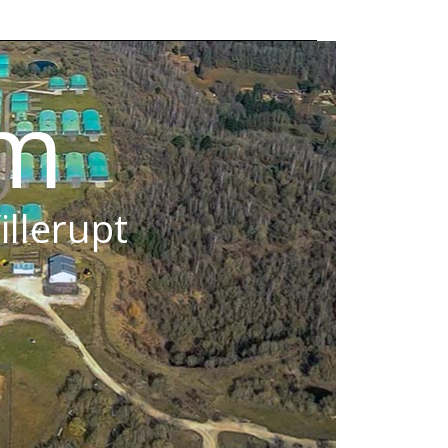
om
illerupt