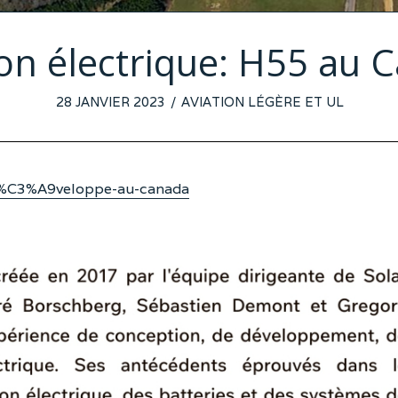
ion électrique: H55 au 
POSTED
28 JANVIER 2023
25
AVIATION LÉGÈRE ET UL
ON
JANVIER
2023
-d%C3%A9veloppe-au-canada