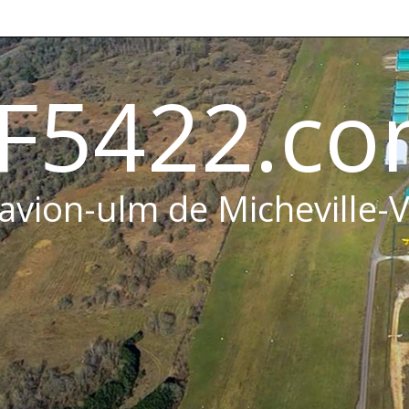
F5422.c
 avion-ulm de Micheville-V