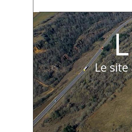
L
Le site