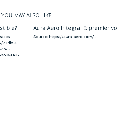
YOU MAY ALSO LIKE
stible?
Aura Aero Integral E: premier vol
eases-
Source: https://aura-aero.com/…
/? Pile à
ww.h2-
t-nouveau-