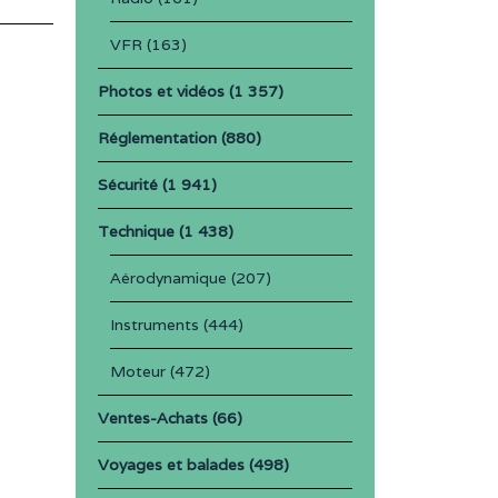
VFR
(163)
Photos et vidéos
(1 357)
Réglementation
(880)
Sécurité
(1 941)
Technique
(1 438)
Aérodynamique
(207)
Instruments
(444)
Moteur
(472)
Ventes-Achats
(66)
Voyages et balades
(498)