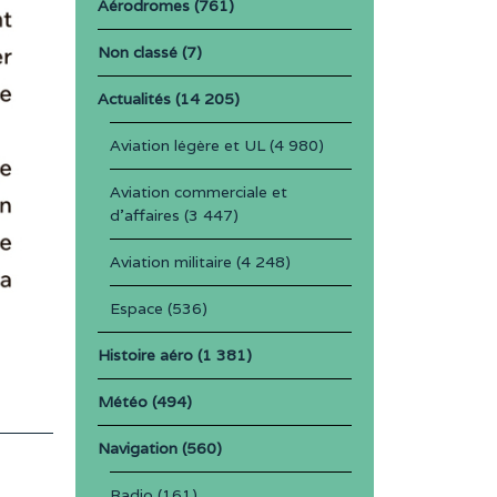
Aérodromes
(761)
Non classé
(7)
Actualités
(14 205)
Aviation légère et UL
(4 980)
Aviation commerciale et
d'affaires
(3 447)
Aviation militaire
(4 248)
Espace
(536)
Histoire aéro
(1 381)
Météo
(494)
Navigation
(560)
Radio
(161)