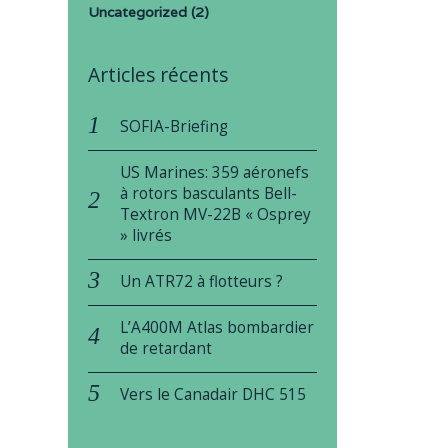
Uncategorized
(2)
Articles récents
SOFIA-Briefing
US Marines: 359 aéronefs
à rotors basculants Bell-
Textron MV-22B « Osprey
» livrés
Un ATR72 à flotteurs ?
L’A400M Atlas bombardier
de retardant
Vers le Canadair DHC 515