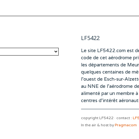
LF5422
Le site LF5422.com est dé
code de cet aérodrome pri
les départements de Meurt
quelques centaines de mètr
l’ouest de Esch-sur-Alzet
au NNE de l’aérodrome d
alimenté par un membre à pa
centres d’intérêt aéronaut
copyright LF5422 · contact :
LF
In the air & host by
Pragmacom