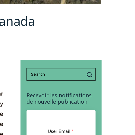
Canada
Search
for:
Recevoir les notifications
de nouvelle publication
User Email
*