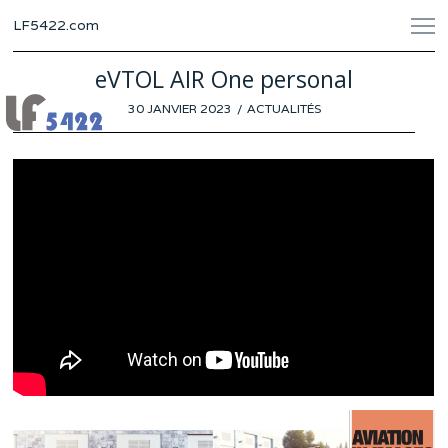
LF5422.com
eVTOL AIR One personal
POSTED
30 JANVIER 2023
26
ACTUALITÉS
ON
JANVIER
2023