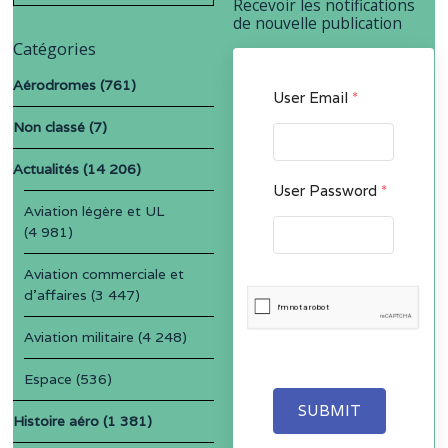
Recevoir les notifications
de nouvelle publication
Catégories
Aérodromes
(761)
User Email
*
Non classé
(7)
Actualités
(14 206)
User Password
*
Aviation légère et UL
(4 981)
Aviation commerciale et
d'affaires
(3 447)
Aviation militaire
(4 248)
Espace
(536)
SUBMIT
Histoire aéro
(1 381)