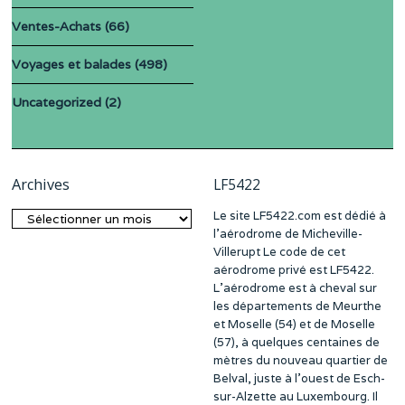
Ventes-Achats
(66)
Voyages et balades
(498)
Uncategorized
(2)
Archives
LF5422
Le site LF5422.com est dédié à
Archives
l’aérodrome de Micheville-
Villerupt Le code de cet
aérodrome privé est LF5422.
L’aérodrome est à cheval sur
les départements de Meurthe
et Moselle (54) et de Moselle
(57), à quelques centaines de
mètres du nouveau quartier de
Belval, juste à l’ouest de Esch-
sur-Alzette au Luxembourg. Il