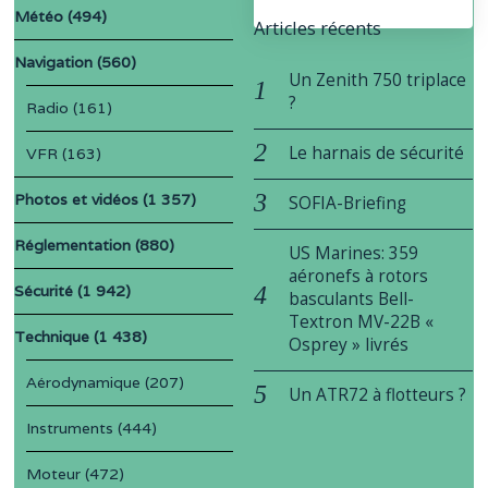
Météo
(494)
Articles récents
Navigation
(560)
Un Zenith 750 triplace
?
Radio
(161)
Le harnais de sécurité
VFR
(163)
Photos et vidéos
(1 357)
SOFIA-Briefing
Réglementation
(880)
US Marines: 359
aéronefs à rotors
Sécurité
(1 942)
basculants Bell-
Textron MV-22B «
Technique
(1 438)
Osprey » livrés
Aérodynamique
(207)
Un ATR72 à flotteurs ?
Instruments
(444)
Moteur
(472)