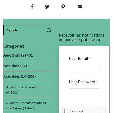
Search
for:
Recevoir les notifications
de nouvelle publication
Catégories
Aérodromes
(761)
User Email
*
Non classé
(7)
Actualités
(14 206)
User Password
*
Aviation légère et UL
(4 981)
Aviation commerciale et
d'affaires
(3 447)