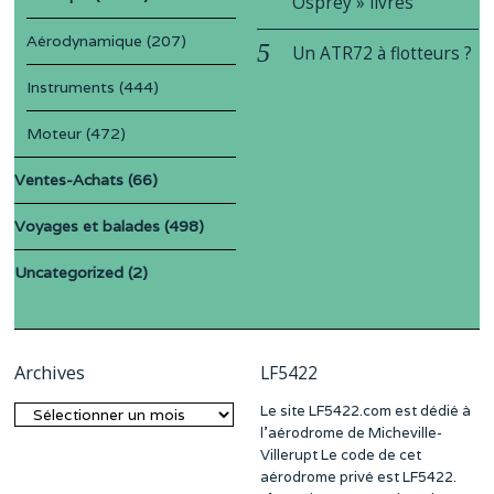
Osprey » livrés
Aérodynamique
(207)
Un ATR72 à flotteurs ?
Instruments
(444)
Moteur
(472)
Ventes-Achats
(66)
Voyages et balades
(498)
Uncategorized
(2)
Archives
LF5422
Le site LF5422.com est dédié à
Archives
l’aérodrome de Micheville-
Villerupt Le code de cet
aérodrome privé est LF5422.