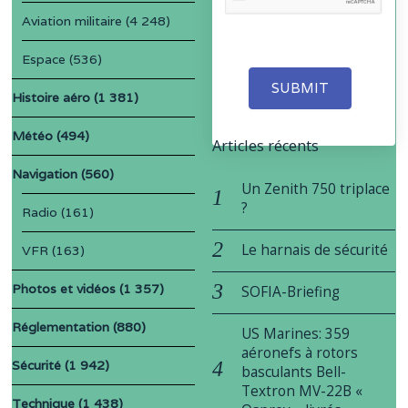
Aviation militaire
(4 248)
Espace
(536)
SUBMIT
Histoire aéro
(1 381)
Météo
(494)
Articles récents
Navigation
(560)
Un Zenith 750 triplace
?
Radio
(161)
Le harnais de sécurité
VFR
(163)
Photos et vidéos
(1 357)
SOFIA-Briefing
Réglementation
(880)
US Marines: 359
aéronefs à rotors
Sécurité
(1 942)
basculants Bell-
Textron MV-22B «
Technique
(1 438)