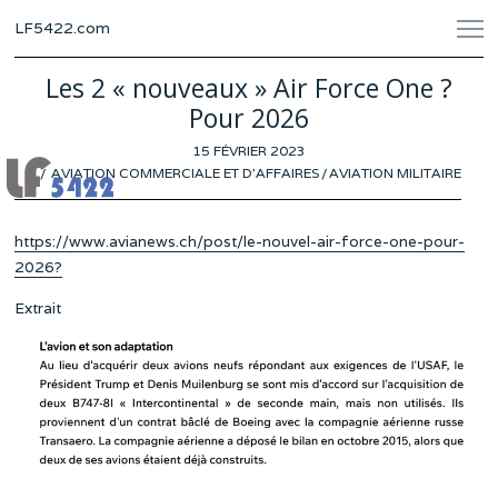
LF5422.com
Les 2 « nouveaux » Air Force One ?
Pour 2026
POSTED
15 FÉVRIER 2023
9
ON
AVIATION COMMERCIALE ET D'AFFAIRES
FÉVRIER
/
AVIATION MILITAIRE
2023
https://www.avianews.ch/post/le-nouvel-air-force-one-pour-
2026?
Extrait