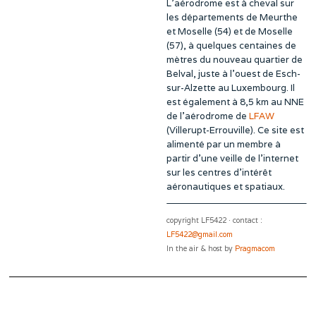
L’aérodrome est à cheval sur
les départements de Meurthe
et Moselle (54) et de Moselle
(57), à quelques centaines de
mètres du nouveau quartier de
Belval, juste à l’ouest de Esch-
sur-Alzette au Luxembourg. Il
est également à 8,5 km au NNE
de l’aérodrome de
LFAW
(Villerupt-Errouville). Ce site est
alimenté par un membre à
partir d’une veille de l’internet
sur les centres d’intérêt
aéronautiques et spatiaux.
copyright LF5422 · contact :
LF5422@gmail.com
In the air & host by
Pragmacom