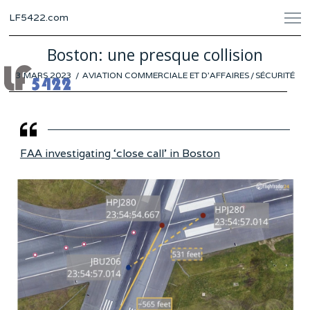
LF5422.com
Boston: une presque collision
POSTED
3 MARS 2023
3
AVIATION COMMERCIALE ET D'AFFAIRES
/
SÉCURITÉ
ON
MARS
2023
FAA investigating ‘close call’ in Boston