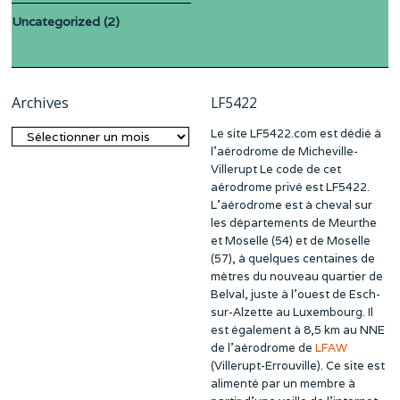
Uncategorized
(2)
Archives
LF5422
Le site LF5422.com est dédié à
Archives
l’aérodrome de Micheville-
Villerupt Le code de cet
aérodrome privé est LF5422.
L’aérodrome est à cheval sur
les départements de Meurthe
et Moselle (54) et de Moselle
(57), à quelques centaines de
mètres du nouveau quartier de
Belval, juste à l’ouest de Esch-
sur-Alzette au Luxembourg. Il
est également à 8,5 km au NNE
de l’aérodrome de
LFAW
(Villerupt-Errouville). Ce site est
alimenté par un membre à