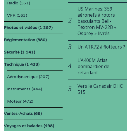
Radio
(161)
US Marines: 359
aéronefs à rotors
VFR
(163)
basculants Bell-
Textron MV-22B «
Photos et vidéos
(1 357)
Osprey » livrés
Réglementation
(880)
Un ATR72 à flotteurs ?
Sécurité
(1 941)
L’A400M Atlas
Technique
(1 438)
bombardier de
retardant
Aérodynamique
(207)
Vers le Canadair DHC
Instruments
(444)
515
Moteur
(472)
Ventes-Achats
(66)
Voyages et balades
(498)