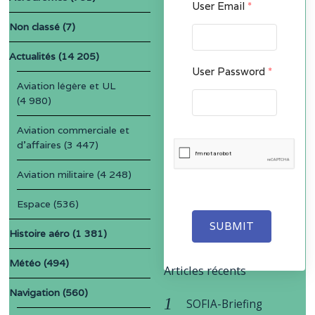
User Email
*
Non classé
(7)
Actualités
(14 205)
User Password
*
Aviation légère et UL
(4 980)
Aviation commerciale et
d'affaires
(3 447)
Aviation militaire
(4 248)
Espace
(536)
SUBMIT
Histoire aéro
(1 381)
Météo
(494)
Articles récents
Navigation
(560)
SOFIA-Briefing