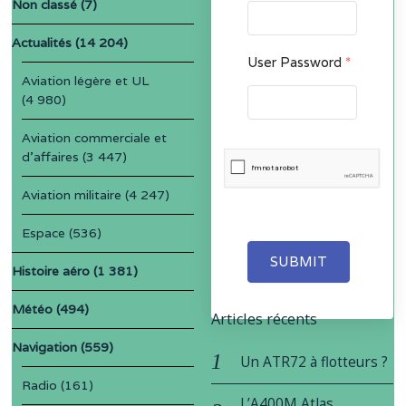
Non classé
(7)
Actualités
(14 204)
User Password
*
Aviation légère et UL
(4 980)
Aviation commerciale et
d'affaires
(3 447)
Aviation militaire
(4 247)
Espace
(536)
SUBMIT
Histoire aéro
(1 381)
Météo
(494)
Articles récents
Navigation
(559)
Un ATR72 à flotteurs ?
Radio
(161)
L’A400M Atlas