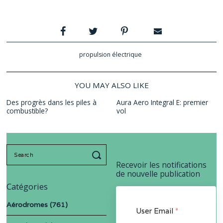
propulsion électrique
YOU MAY ALSO LIKE
Des progrès dans les piles à
Aura Aero Integral E: premier
combustible?
vol
Search
for:
Recevoir les notifications
de nouvelle publication
Catégories
Aérodromes
(761)
User Email
*