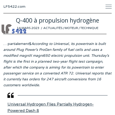
LF5422.com
Q-400 à propulsion hydrogène
POSTED
14 MARS 2023
3
ACTUALITÉS
/
MOTEUR
/
TECHNIQUE
ON
MARS
2023
… partialement$
According to Universal, its powertrain is built
around Plug Power’s ProGen family of fuel cells and uses a
modified magniX magni650 electric propulsion unit. Thursday’s
flight is the first in a planned two-year flight test campaign,
after which the company is aiming for its powertrain to enter
passenger service on a converted ATR 72. Universal reports that
it currently has orders for 247 aircraft conversions from 16
customers worldwide.
Universal Hydrogen Flies Partially Hydrogen-
Powered Dash 8