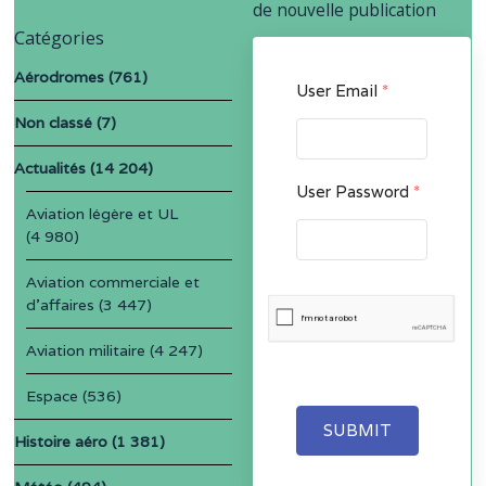
de nouvelle publication
Catégories
Aérodromes
(761)
User Email
*
Non classé
(7)
Actualités
(14 204)
User Password
*
Aviation légère et UL
(4 980)
Aviation commerciale et
d'affaires
(3 447)
Aviation militaire
(4 247)
Espace
(536)
SUBMIT
Histoire aéro
(1 381)