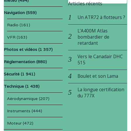
Météo
(494)
Articles récents
Navigation
(559)
Un ATR72 à flotteurs ?
Radio
(161)
L’A400M Atlas
bombardier de
VFR
(163)
retardant
Photos et vidéos
(1 357)
Vers le Canadair DHC
Réglementation
(880)
515
Sécurité
(1 941)
Boulet et son Lama
Technique
(1 438)
La longue certification
du 777X
Aérodynamique
(207)
Instruments
(444)
Moteur
(472)