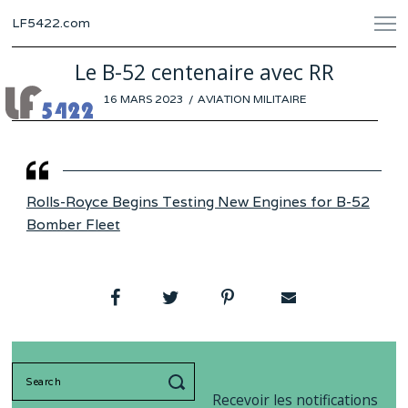
LF5422.com
Le B-52 centenaire avec RR
POSTED
16 MARS 2023
4
AVIATION MILITAIRE
ON
MARS
2023
Rolls-Royce Begins Testing New Engines for B-52
Bomber Fleet
Search
for:
Recevoir les notifications