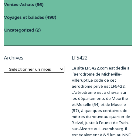
Ventes-Achats
(66)
Voyages et balades
(498)
Uncategorized
(2)
Archives
LF5422
Le site LF5422.com est dédié à
Archives
l’aérodrome de Micheville-
Villerupt Le code de cet
aérodrome privé est LF5422.
L’aérodrome est à cheval sur
les départements de Meurthe
et Moselle (54) et de Moselle
(57), à quelques centaines de
mètres du nouveau quartier de
Belval, juste à l’ouest de Esch-
sur-Alzette au Luxembourg. Il
est également à 8,5 km au NNE