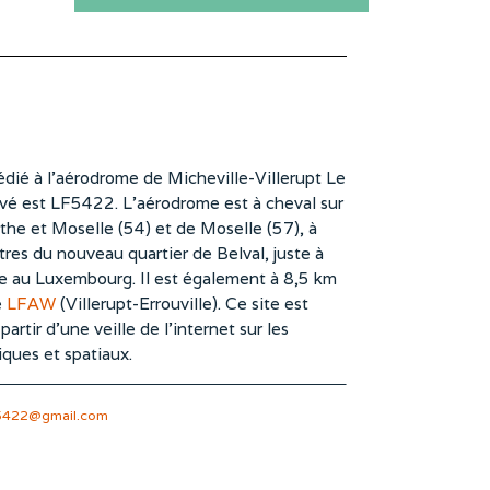
dié à l’aérodrome de Micheville-Villerupt Le
vé est LF5422. L’aérodrome est à cheval sur
he et Moselle (54) et de Moselle (57), à
es du nouveau quartier de Belval, juste à
te au Luxembourg. Il est également à 8,5 km
e
LFAW
(Villerupt-Errouville). Ce site est
rtir d’une veille de l’internet sur les
iques et spatiaux.
5422@gmail.com