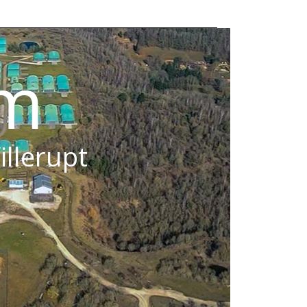
om
illerupt