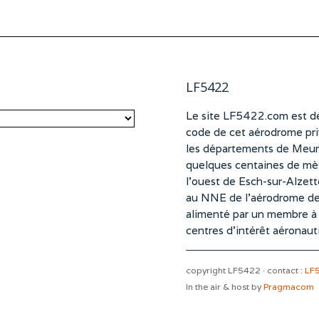
LF5422
Le site LF5422.com est dé
code de cet aérodrome pri
les départements de Meurt
quelques centaines de mètr
l’ouest de Esch-sur-Alzet
au NNE de l’aérodrome d
alimenté par un membre à pa
centres d’intérêt aéronaut
copyright LF5422 · contact :
LF
In the air & host by
Pragmacom