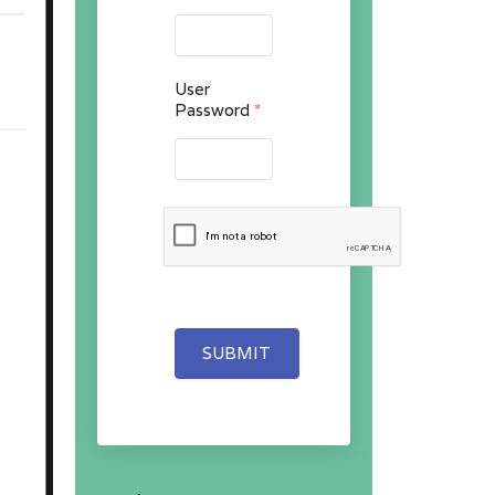
User
Password
*
SUBMIT