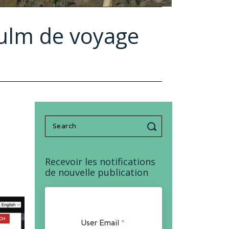
 ulm de voyage
Search
for:
Recevoir les notifications
de nouvelle publication
User Email
*