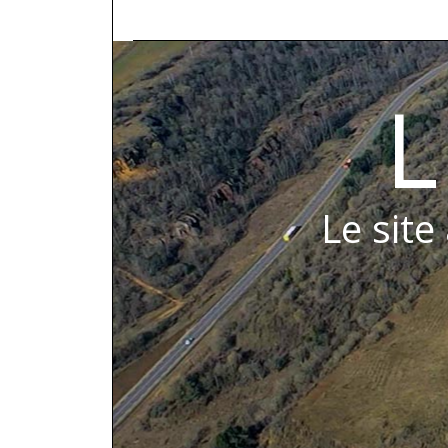
L
Le site