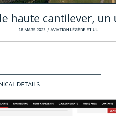
ile haute cantilever, un
POSTED
18 MARS 2023
6
AVIATION LÉGÈRE ET UL
ON
MARS
2023
NICAL DETAILS