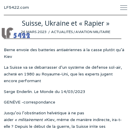
LF5422.com
Suisse, Ukraine et « Rapier »
POSTED
26 MARS 2023
15
ACTUALITÉS
/
AVIATION MILITAIRE
ON
MARS
2023
Berne envoie des batteries antiaériennes à la casse plutôt qu’à
Kiev
La Suisse va se débarrasser d’un système de défense sol-air,
acheté en 1980 au Royaume-Uni, que les experts jugent
encore performant
Serge Enderlin. Le Monde du 14/03/2023
GENÈVE -correspondance
Jusqu’où l’obstination helvétique à ne pas
aider
« militairement »
Kiev, même de manière indirecte, ira-t-
elle ? Depuis le début de la guerre, la Suisse irrite ses