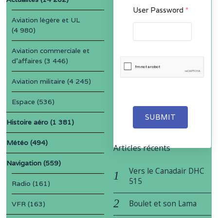
User Password
*
Aviation légère et UL
(4 980)
Aviation commerciale et
d'affaires
(3 446)
Aviation militaire
(4 245)
Espace
(536)
SUBMIT
Histoire aéro
(1 381)
Météo
(494)
Articles récents
Navigation
(559)
Vers le Canadair DHC
515
Radio
(161)
Boulet et son Lama
VFR
(163)