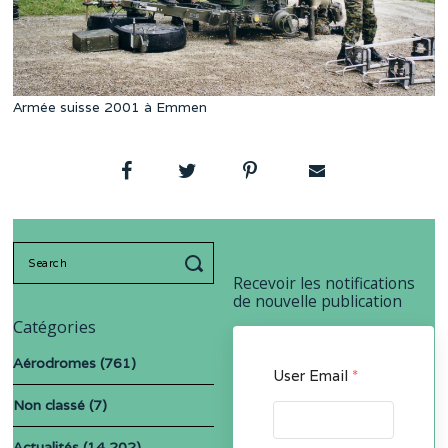
Armée suisse 2001 à Emmen
Search
for:
Recevoir les notifications
de nouvelle publication
Catégories
Aérodromes
(761)
User Email
*
Non classé
(7)
Actualités
(14 202)