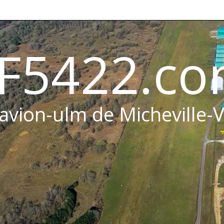
F5422.c
 avion-ulm de Micheville-V