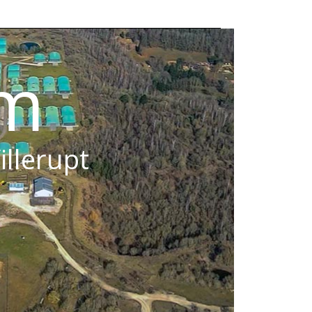
om
illerupt