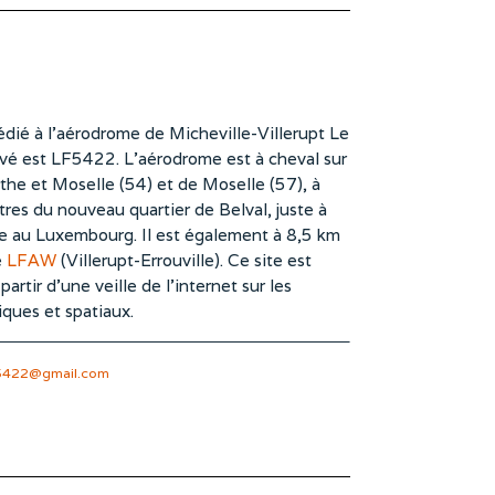
dié à l’aérodrome de Micheville-Villerupt Le
vé est LF5422. L’aérodrome est à cheval sur
he et Moselle (54) et de Moselle (57), à
es du nouveau quartier de Belval, juste à
te au Luxembourg. Il est également à 8,5 km
e
LFAW
(Villerupt-Errouville). Ce site est
rtir d’une veille de l’internet sur les
iques et spatiaux.
5422@gmail.com