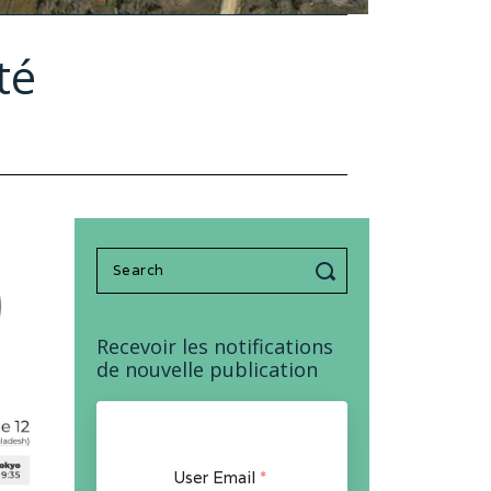
té
Search
for:
Recevoir les notifications
de nouvelle publication
User Email
*