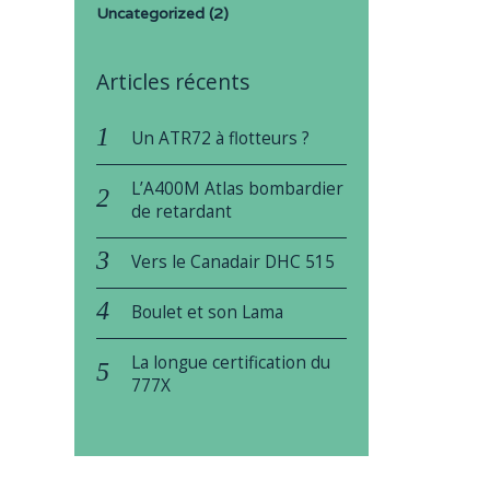
Uncategorized
(2)
Articles récents
Un ATR72 à flotteurs ?
L’A400M Atlas bombardier
de retardant
Vers le Canadair DHC 515
Boulet et son Lama
La longue certification du
777X