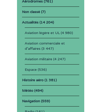
Aérodromes
(761)
Non classé
(7)
Actualités
(14 204)
Aviation légère et UL
(4 980)
Aviation commerciale et
d'affaires
(3 447)
Aviation militaire
(4 247)
Espace
(536)
Histoire aéro
(1 381)
Météo
(494)
Navigation
(559)
Radio
(161)