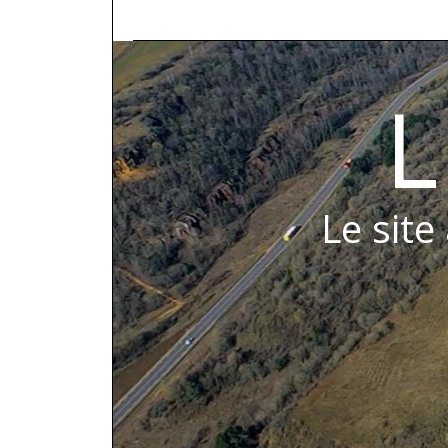
L
Le site