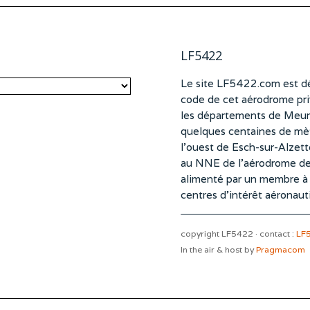
LF5422
Le site LF5422.com est dé
code de cet aérodrome pri
les départements de Meurt
quelques centaines de mètr
l’ouest de Esch-sur-Alzet
au NNE de l’aérodrome d
alimenté par un membre à pa
centres d’intérêt aéronaut
copyright LF5422 · contact :
LF
In the air & host by
Pragmacom