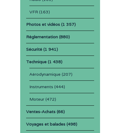
VFR
(163)
Photos et vidéos
(1 357)
Réglementation
(880)
Sécurité
(1 941)
Technique
(1 438)
Aérodynamique
(207)
Instruments
(444)
Moteur
(472)
Ventes-Achats
(66)
Voyages et balades
(498)