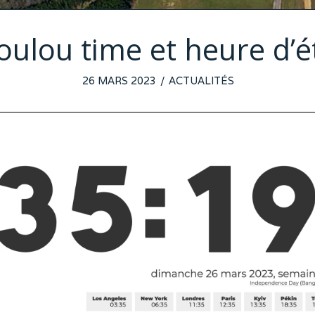
oulou time et heure d’é
POSTED
26 MARS 2023
26
ACTUALITÉS
ON
MARS
2023