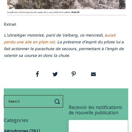
Extrait
L’ultraléger motorisé, parti de Valberg, ce mercredi,
aurait
perdu une aile en plein vol
. La présence d’esprit du pilote lui a
fait actionner le parachute de secours, permettant à l’engin de
ralentir sa course et donc la chute.
Search
for:
Recevoir les notifications
de nouvelle publication
Catégories
Aérodromes
(761)