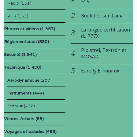
515
Radio
(161)
Boulet et son Lama
VFR
(163)
Photos et vidéos
(1 357)
La longue certification
du 777X
Réglementation
(880)
Pipistrel, Textron et
Sécurité
(1 941)
MOSAIC
Technique
(1 438)
Eurofly E-minifox
Aérodynamique
(207)
Instruments
(444)
Moteur
(472)
Ventes-Achats
(66)
Voyages et balades
(498)