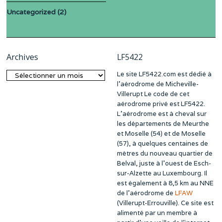
Uncategorized
(2)
Archives
LF5422
Le site LF5422.com est dédié à
Archives
l’aérodrome de Micheville-
Villerupt Le code de cet
aérodrome privé est LF5422.
L’aérodrome est à cheval sur
les départements de Meurthe
et Moselle (54) et de Moselle
(57), à quelques centaines de
mètres du nouveau quartier de
Belval, juste à l’ouest de Esch-
sur-Alzette au Luxembourg. Il
est également à 8,5 km au NNE
de l’aérodrome de
LFAW
(Villerupt-Errouville). Ce site est
alimenté par un membre à