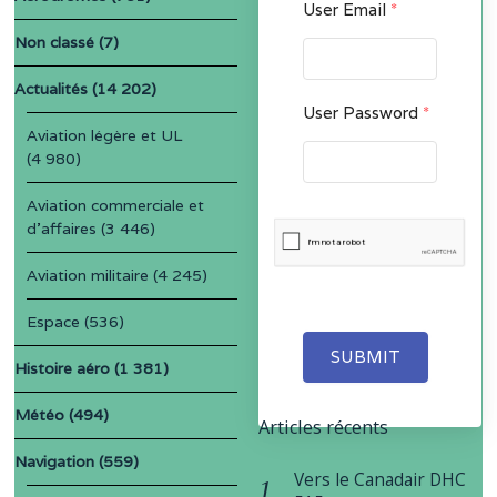
User Email
*
Non classé
(7)
Actualités
(14 202)
User Password
*
Aviation légère et UL
(4 980)
Aviation commerciale et
d'affaires
(3 446)
Aviation militaire
(4 245)
Espace
(536)
SUBMIT
Histoire aéro
(1 381)
Météo
(494)
Articles récents
Navigation
(559)
Vers le Canadair DHC