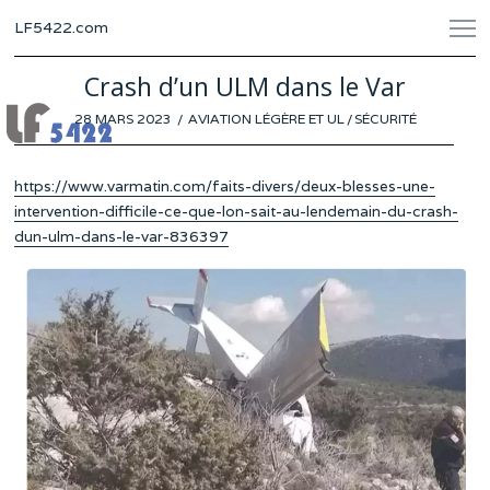
LF5422.com
Crash d’un ULM dans le Var
POSTED
28 MARS 2023
27
AVIATION LÉGÈRE ET UL
/
SÉCURITÉ
ON
MARS
2023
https://www.varmatin.com/faits-divers/deux-blesses-une-
intervention-difficile-ce-que-lon-sait-au-lendemain-du-crash-
dun-ulm-dans-le-var-836397