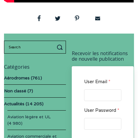
Search
for:
Recevoir les notifications
de nouvelle publication
Catégories
Aérodromes
(761)
User Email
*
Non classé
(7)
Actualités
(14 205)
User Password
*
Aviation légère et UL
(4 980)
Aviation commerciale et