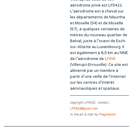
aérodrome privé est LF5422.
L’aérodrome est à cheval sur
les départements de Meurthe
et Moselle (54) et de Moselle
(57), à quelques centaines de
mètres du nouveau quartier de
Belval, juste à l’ouest de Esch-
sur-Alzette au Luxembourg. Il
est également à 8,5 km au NNE
de l’aérodrome de
LFAW
(Villerupt-Errouville). Ce site est
alimenté par un membre à
partir d’une veille de l’internet
sur les centres d’intérêt
aéronautiques et spatiaux.
copyright LF5422 · contact :
LF5422@gmail.com
In the air & host by
Pragmacom