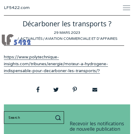
LF5422.com
Décarboner les transports ?
POSTED
29 MARS 2023
15
ON
ACTUALITÉS
/
AVIATION COMMERCIALE ET D'AFFAIRES
MARS
2023
https://www.polytechnique-
insights.com/tribunes/energie/moteur-a-hydrogene-
indispensable-pour-decarboner-les-transports/?
Search
for:
Recevoir les notifications
de nouvelle publication