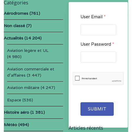
Catégories
Aérodromes
(761)
User Email
*
Non classé
(7)
Actualités
(14 204)
User Password
*
Aviation légère et UL
(4 980)
Aviation commerciale et
d'affaires
(3 447)
Aviation militaire
(4 247)
Espace
(536)
SUBMIT
Histoire aéro
(1 381)
Météo
(494)
Articles récents