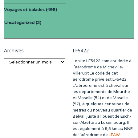
Voyages et balades
(498)
Uncategorized
(2)
Archives
LF5422
Le site LF5422.com est dédié à
Archives
l’aérodrome de Micheville-
Villerupt Le code de cet
aérodrome privé est LF5422.
L’aérodrome est à cheval sur
les départements de Meurthe
et Moselle (54) et de Moselle
(57), à quelques centaines de
mètres du nouveau quartier de
Belval, juste à l’ouest de Esch-
sur-Alzette au Luxembourg. Il
est également à 8,5 km au NNE
de l’aérodrome de
LFAW