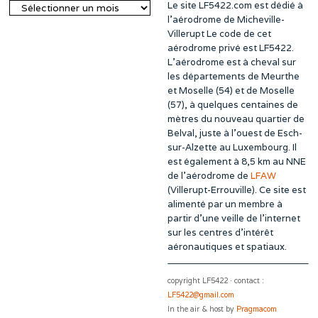
Le site LF5422.com est dédié à
Archives
l’aérodrome de Micheville-
Villerupt Le code de cet
aérodrome privé est LF5422.
L’aérodrome est à cheval sur
les départements de Meurthe
et Moselle (54) et de Moselle
(57), à quelques centaines de
mètres du nouveau quartier de
Belval, juste à l’ouest de Esch-
sur-Alzette au Luxembourg. Il
est également à 8,5 km au NNE
de l’aérodrome de
LFAW
(Villerupt-Errouville). Ce site est
alimenté par un membre à
partir d’une veille de l’internet
sur les centres d’intérêt
aéronautiques et spatiaux.
copyright LF5422 · contact :
LF5422@gmail.com
In the air & host by
Pragmacom