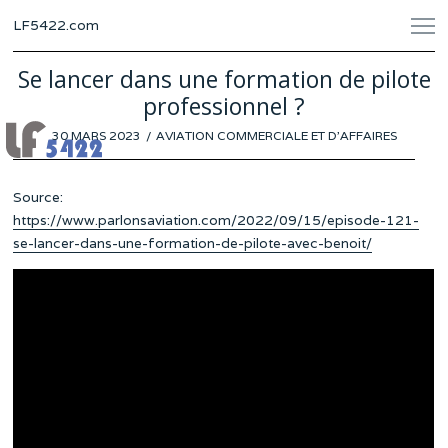
LF5422.com
Se lancer dans une formation de pilote
professionnel ?
POSTED
30 MARS 2023
16
AVIATION COMMERCIALE ET D'AFFAIRES
ON
MARS
2023
Source:
https://www.parlonsaviation.com/2022/09/15/episode-121-
se-lancer-dans-une-formation-de-pilote-avec-benoit/