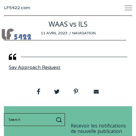
LF5422.com
WAAS vs ILS
POSTED
11 AVRIL 2023
29
NAVIGATION
ON
MARS
2023
Say Approach Request
Search
for:
Recevoir les notifications
de nouvelle publication