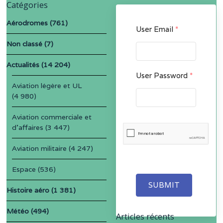
Catégories
Aérodromes
(761)
User Email
*
Non classé
(7)
Actualités
(14 204)
User Password
*
Aviation légère et UL
(4 980)
Aviation commerciale et
d'affaires
(3 447)
Aviation militaire
(4 247)
Espace
(536)
SUBMIT
Histoire aéro
(1 381)
Météo
(494)
Articles récents