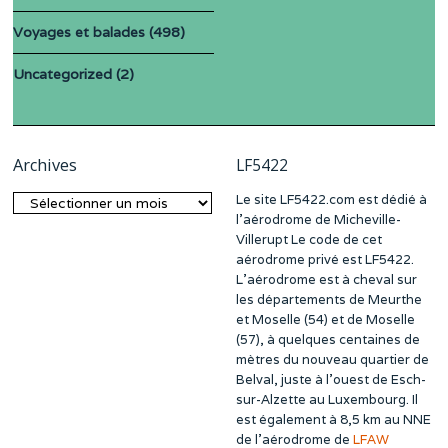
Voyages et balades
(498)
Uncategorized
(2)
Archives
LF5422
Le site LF5422.com est dédié à
Archives
l’aérodrome de Micheville-
Villerupt Le code de cet
aérodrome privé est LF5422.
L’aérodrome est à cheval sur
les départements de Meurthe
et Moselle (54) et de Moselle
(57), à quelques centaines de
mètres du nouveau quartier de
Belval, juste à l’ouest de Esch-
sur-Alzette au Luxembourg. Il
est également à 8,5 km au NNE
de l’aérodrome de
LFAW