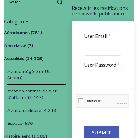
for:
Recevoir les notifications
de nouvelle publication
Catégories
Aérodromes
(761)
User Email
*
Non classé
(7)
Actualités
(14 205)
User Password
*
Aviation légère et UL
(4 980)
Aviation commerciale et
d'affaires
(3 447)
Aviation militaire
(4 248)
Espace
(536)
SUBMIT
Histoire aéro
(1 381)