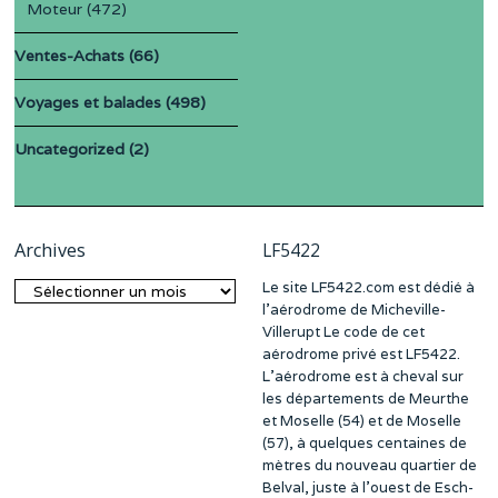
Moteur
(472)
Ventes-Achats
(66)
Voyages et balades
(498)
Uncategorized
(2)
Archives
LF5422
Le site LF5422.com est dédié à
Archives
l’aérodrome de Micheville-
Villerupt Le code de cet
aérodrome privé est LF5422.
L’aérodrome est à cheval sur
les départements de Meurthe
et Moselle (54) et de Moselle
(57), à quelques centaines de
mètres du nouveau quartier de
Belval, juste à l’ouest de Esch-