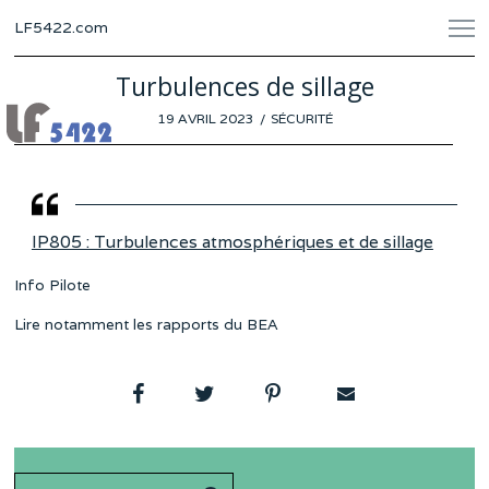
LF5422.com
Turbulences de sillage
POSTED
19 AVRIL 2023
12
SÉCURITÉ
ON
AVRIL
2023
IP805 : Turbulences atmosphériques et de sillage
Info Pilote
Lire notamment les rapports du BEA
Search