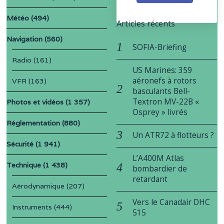
Météo
(494)
Articles récents
Navigation
(560)
SOFIA-Briefing
Radio
(161)
US Marines: 359
aéronefs à rotors
VFR
(163)
basculants Bell-
Textron MV-22B «
Photos et vidéos
(1 357)
Osprey » livrés
Réglementation
(880)
Un ATR72 à flotteurs ?
Sécurité
(1 941)
L’A400M Atlas
Technique
(1 438)
bombardier de
retardant
Aérodynamique
(207)
Vers le Canadair DHC
Instruments
(444)
515