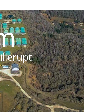
om
illerupt