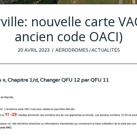
lle: nouvelle carte VAC
ancien code OACI)
POSTED
20 AVRIL 2023
13
AÉRODROMES
/
ACTUALITÉS
ON
AVRIL
2023
es », Chapitre 1/d, Changer QFU 12 par QFU 11