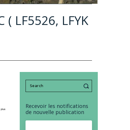
 ( LF5526, LFYK
Search
for:
Recevoir les notifications
de nouvelle publication