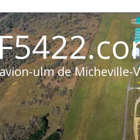
F5422.c
 avion-ulm de Micheville-V