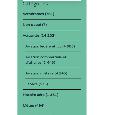
Catégories
Aérodromes
(761)
Non classé
(7)
Actualités
(14 202)
Aviation légère et UL
(4 980)
Aviation commerciale et
d'affaires
(3 446)
Aviation militaire
(4 245)
Espace
(536)
Histoire aéro
(1 381)
Météo
(494)