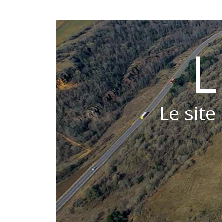
L
Le site