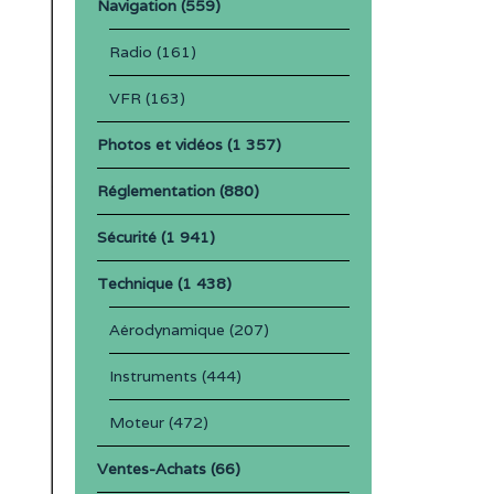
Navigation
(559)
Radio
(161)
VFR
(163)
Photos et vidéos
(1 357)
Réglementation
(880)
Sécurité
(1 941)
Technique
(1 438)
Aérodynamique
(207)
Instruments
(444)
Moteur
(472)
Ventes-Achats
(66)