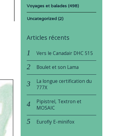
Voyages et balades
(498)
Uncategorized
(2)
Articles récents
Vers le Canadair DHC 515
Boulet et son Lama
La longue certification du
777X
Pipistrel, Textron et
MOSAIC
Eurofly E-minifox