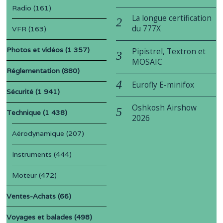
Radio
(161)
La longue certification
du 777X
VFR
(163)
Photos et vidéos
(1 357)
Pipistrel, Textron et
MOSAIC
Réglementation
(880)
Eurofly E-minifox
Sécurité
(1 941)
Oshkosh Airshow
Technique
(1 438)
2026
Aérodynamique
(207)
Instruments
(444)
Moteur
(472)
Ventes-Achats
(66)
Voyages et balades
(498)