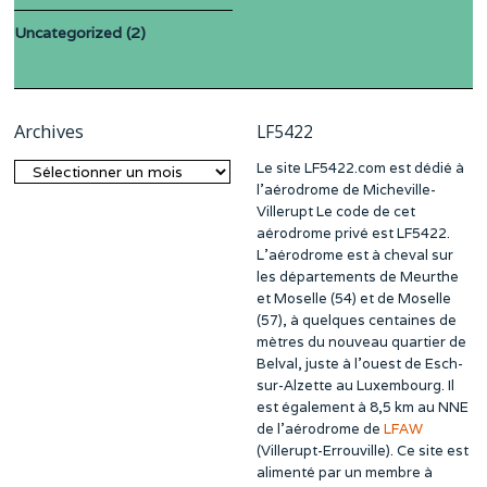
Uncategorized
(2)
Archives
LF5422
Le site LF5422.com est dédié à
Archives
l’aérodrome de Micheville-
Villerupt Le code de cet
aérodrome privé est LF5422.
L’aérodrome est à cheval sur
les départements de Meurthe
et Moselle (54) et de Moselle
(57), à quelques centaines de
mètres du nouveau quartier de
Belval, juste à l’ouest de Esch-
sur-Alzette au Luxembourg. Il
est également à 8,5 km au NNE
de l’aérodrome de
LFAW
(Villerupt-Errouville). Ce site est
alimenté par un membre à