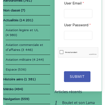
Aérodromes
(761)
User Email
*
Non classé
(7)
Actualités
(14 201)
User Password
*
Aviation légère et UL
(4 980)
Aviation commerciale et
d'affaires
(3 446)
Aviation militaire
(4 244)
Espace
(536)
SUBMIT
Histoire aéro
(1 381)
Météo
(494)
Articles récents
Navigation
(559)
Boulet et son Lama