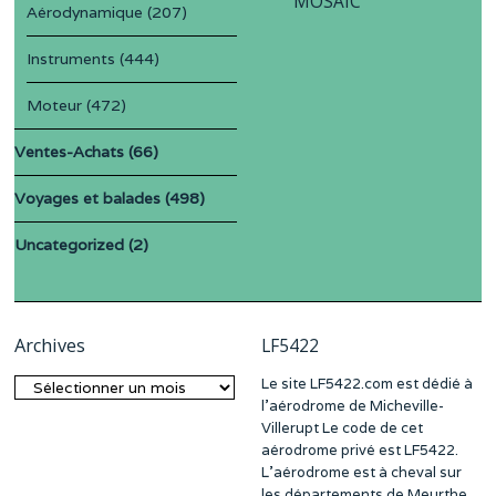
MOSAIC
Aérodynamique
(207)
Instruments
(444)
Moteur
(472)
Ventes-Achats
(66)
Voyages et balades
(498)
Uncategorized
(2)
Archives
LF5422
Le site LF5422.com est dédié à
Archives
l’aérodrome de Micheville-
Villerupt Le code de cet
aérodrome privé est LF5422.
L’aérodrome est à cheval sur
les départements de Meurthe