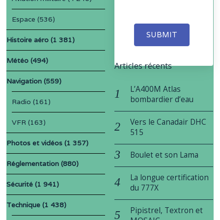
Espace
(536)
SUBMIT
Histoire aéro
(1 381)
Météo
(494)
Articles récents
Navigation
(559)
L’A400M Atlas
bombardier d’eau
Radio
(161)
Vers le Canadair DHC
VFR
(163)
515
Photos et vidéos
(1 357)
Boulet et son Lama
Réglementation
(880)
La longue certification
Sécurité
(1 941)
du 777X
Technique
(1 438)
Pipistrel, Textron et