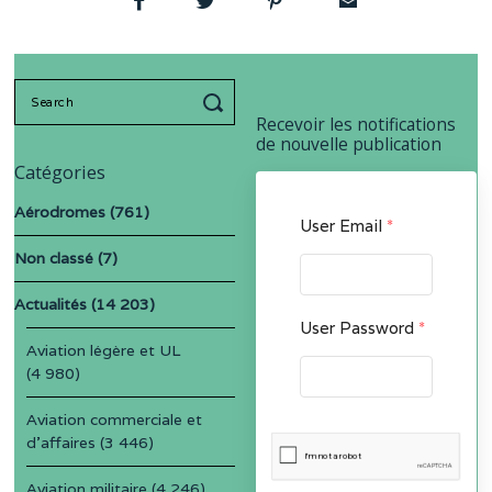
Search
for:
Recevoir les notifications
de nouvelle publication
Catégories
Aérodromes
(761)
User Email
*
Non classé
(7)
Actualités
(14 203)
User Password
*
Aviation légère et UL
(4 980)
Aviation commerciale et
d'affaires
(3 446)
Aviation militaire
(4 246)