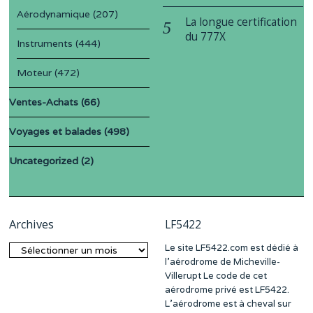
Aérodynamique
(207)
La longue certification
du 777X
Instruments
(444)
Moteur
(472)
Ventes-Achats
(66)
Voyages et balades
(498)
Uncategorized
(2)
Archives
LF5422
Le site LF5422.com est dédié à
Archives
l’aérodrome de Micheville-
Villerupt Le code de cet
aérodrome privé est LF5422.
L’aérodrome est à cheval sur