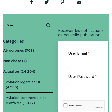
Search
for:
Recevoir les notifications
de nouvelle publication
Catégories
Aérodromes
(761)
User Email
*
Non classé
(7)
Actualités
(14 204)
User Password
*
Aviation légère et UL
(4 980)
Aviation commerciale et
d'affaires
(3 447)