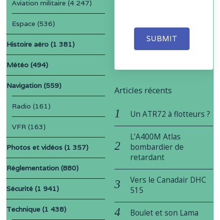
Aviation militaire
(4 247)
Espace
(536)
SUBMIT
Histoire aéro
(1 381)
Météo
(494)
Navigation
(559)
Articles récents
Radio
(161)
Un ATR72 à flotteurs ?
VFR
(163)
L’A400M Atlas
bombardier de
Photos et vidéos
(1 357)
retardant
Réglementation
(880)
Vers le Canadair DHC
Sécurité
(1 941)
515
Technique
(1 438)
Boulet et son Lama