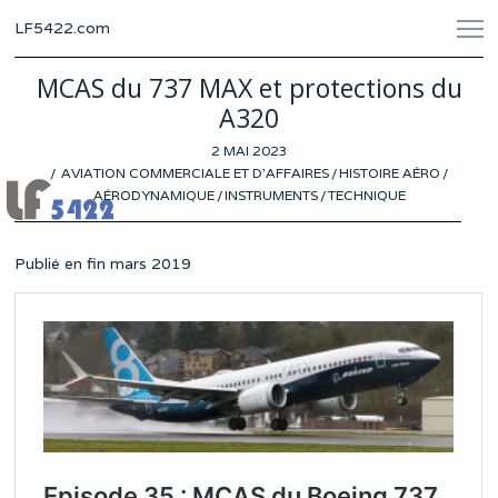
LF5422.com
MCAS du 737 MAX et protections du
A320
POSTED
2 MAI 2023
25
ON
AVIATION COMMERCIALE ET D'AFFAIRES
AVRIL
/
HISTOIRE AÉRO
/
AÉRODYNAMIQUE
/
INSTRUMENTS
2023
/
TECHNIQUE
Publié en fin mars 2019